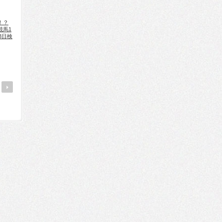
！？
競馬1
3日検