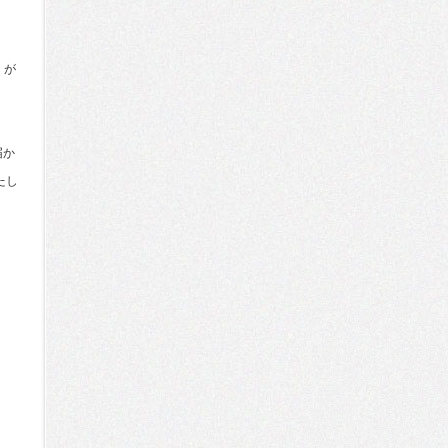
」が
届か
たし