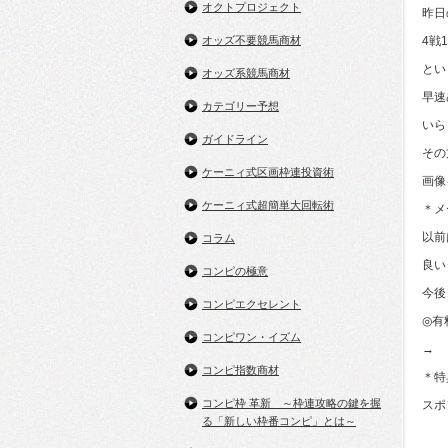
オクトプロジェクト
昨日
オッズ不要競馬商材
4戦
とい
オッズ系競馬商材
早速
カテゴリー予想
いら
ガイドライン
その
ケーニィ式区画枠連投資術
画像
ケーニィ式超簡単大回転術
＊メ
以前
コラム
良い
コンピの極意
今後
コンピエクセレント
◎有
コンピワン・イズム
→
コンピ指数商材
＊
コンピ枠 革新 ～枠連攻略の鍵を握
スポ
る「新しい枠番コンピ」とは～