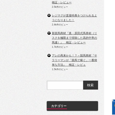
検証・レビュー
2.5k件のビュー
レジマグが直接特典をつけられるよ
うになりました！
2.4k件のビュー
新競馬商材『真・原田式馬券術（リ
スクを極限まで排除した高的中率の
馬連）』 検証・レビュー
1.7k件のビュー
アレの再来かも！？～競馬商材『サ
ラリーマンが「競馬で稼ぐ」一番簡
単な方法』 検証・レビュ
1.5k件のビュー
カテゴリー