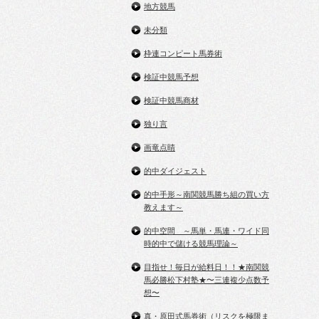
地方競馬
未分類
枠連コンピート馬券術
検証中競馬予想
検証中競馬商材
独り言
画竜点睛
的中ダイジェスト
的中手形～南関競馬勝ち組の買い方
教えます～
的中空間 ～馬単・馬連・ワイド同
時的中で儲ける競馬理論～
目指せ！毎日が給料日！！★南関競
馬必勝松下村塾★〜三連複少点数予
想〜
真・原田式馬券術（リスクを極限ま