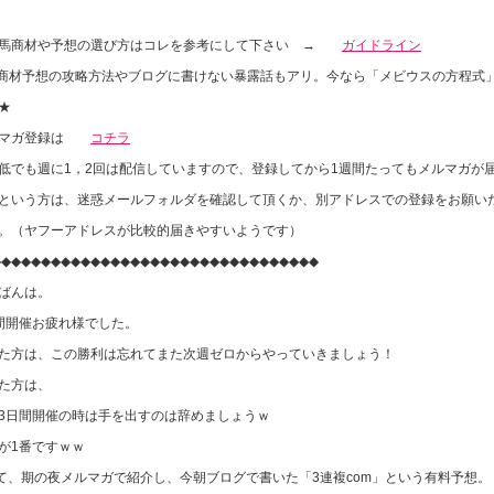
馬商材や予想の選び方はコレを参考にして下さい →
ガイドライン
商材予想の攻略方法やブログに書けない暴露話もアリ。今なら「メビウスの方程式
★
ルマガ登録は
コチラ
低でも週に1，2回は配信していますので、登録してから1週間たってもメルマガが
という方は、迷惑メールフォルダを確認して頂くか、別アドレスでの登録をお願い
。（ヤフーアドレスが比較的届きやすいようです）
◆◆◆◆◆◆◆◆◆◆◆◆◆◆◆◆◆◆◆◆◆◆◆◆◆◆◆◆◆◆◆◆◆
ばんは。
間開催お疲れ様でした。
た方は、この勝利は忘れてまた次週ゼロからやっていきましょう！
た方は、
3日間開催の時は手を出すのは辞めましょうｗ
が1番ですｗｗ
て、期の夜メルマガで紹介し、今朝ブログで書いた「3連複com」という有料予想。