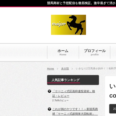
競馬商材と予想配信を徹底検証。激辛過ぎて消さ
ホーム
プロフィール
Home
profile
Home
未分類
いきなり2万馬券が的中！！有料予想
人気記事ランキング
い
「ケーニィ式区画枠連投資術」検
c
証・レビュー
2.7k件のビュー
20
これが例のヤツです！！～新競馬商
材「ケーニィ式超簡単大回転術」