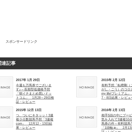
スポンサードリンク
関連記事
2017年 1月 29日
2015年 2月 12日
今週も万馬券でございま
有料予想「転樫剛（
す♪～長期型低価格予想
がし・ごう）のコロガ
「朝イチまとめ買いドッ
my life!プレミアム
トコム」 1月28～29日検
7・8日結果・レビュ
証・レビュー
2015年 12月 13日
2016年 2月 13日
つ、ついにキタッッ！3連
相手5頭の中にブー
複少点数競馬予想「3連複
気を入れて3連複10
com」 12月12・13日結
馬券の件～有料競馬
果・レビュー
「1頭軸.jp」 2月1
証・レビュー