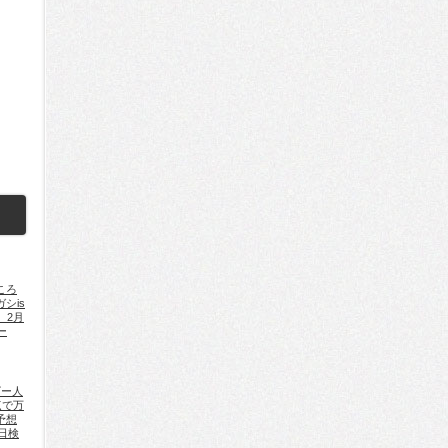
ころ
シis
」 2月
ー
ビー人
点で万
予想
3日検