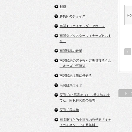
制覇
勝負師のチョイス
南関★ファイナルダークホース
南関ダブルスターウィナーズヒスト
リー
南関競馬の仕業
南関競馬の穴予報～万馬券獲ろうよ
～オッズで三連複
南関競馬は俺に任せろ
南関競馬ワイド
トッ
原田式NK馬券術（1・2番人気を捨
てた、回収特化型の競馬）
原田式馬券術
回収重視と的中重視のＷ予想「キセ
イガイネン」（初月無料）