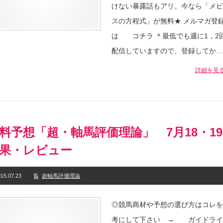
けない暴露話もアリ。今なら「メビ
スの方程式」が無料★ メルマガ登
は コチラ ＊最低でも週に1，2
配信していますので、登録してか…
詳細を見
料予想「超・軸馬評価理論」 7月18・1
果・レビュー
15.07.23
超軸馬評価理論
◎競馬商材や予想の選び方はコレを
考にして下さい → ガイドライ