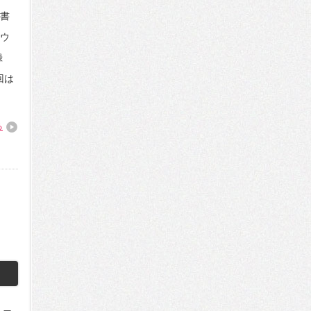
書
ウ
録
回は
る