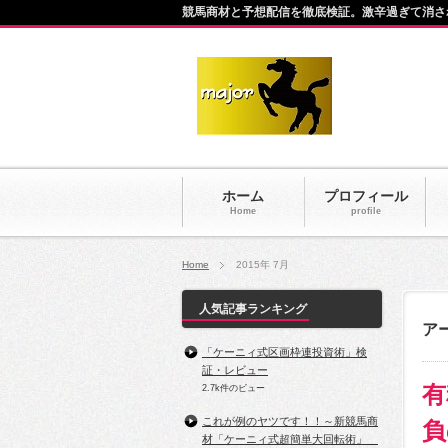
競馬商材と予想配信を徹底検証。激辛過ぎて消さ
ホーム
プロフィール
Home
profile
Home
2015年 7月
人気記事ランキング
アー
「ケーニィ式区画枠連投資術」検
証・レビュー
有
2.7k件のビュー
これが例のヤツです！！～新競馬商
負
材「ケーニィ式超簡単大回転術」