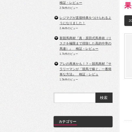
検証・レビュー
果
2.5k件のビュー
レジマグが直接特典をつけられるよ
20
うになりました！
2.4k件のビュー
新競馬商材『真・原田式馬券術（リ
スクを極限まで排除した高的中率の
馬連）』 検証・レビュー
1.7k件のビュー
アレの再来かも！？～競馬商材『サ
ラリーマンが「競馬で稼ぐ」一番簡
単な方法』 検証・レビュ
1.5k件のビュー
カテゴリー