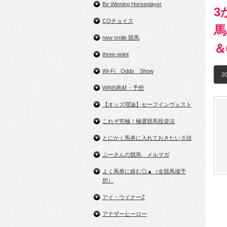
Be Winning Horseplayer
3
COチョイス
馬
new smile 競馬
＆
three-point
Wi-Fi Odds Show
20
WIN5商材・予想
【オッズ理論】セーフインヴェスト
これぞ究極！極選競馬投資法
とにかく馬券に入れておきたい３頭
ぷーさんの競馬 メルマガ
よく馬券に絡む◎▲（全競馬場予
想）
アイ・ウイナーZ
アナザーヒーロー