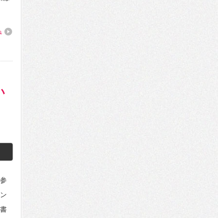
る
い
参
ン
書