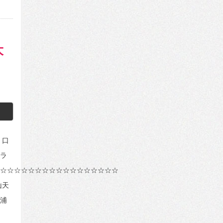
大
・
 口
ラ
☆☆☆☆☆☆☆☆☆☆☆☆☆☆☆☆☆
山天
浦