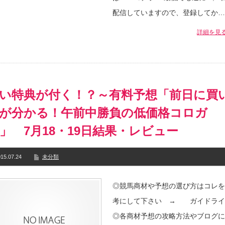
配信していますので、登録してか…
詳細を見
い特典が付く！？～有料予想「前日に買
が分かる！午前中勝負の低価格コロガ
」 7月18・19日結果・レビュー
15.07.24
未分類
◎競馬商材や予想の選び方はコレを
考にして下さい → ガイドライ
◎各商材予想の攻略方法やブログに