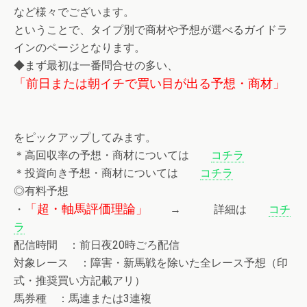
など様々でございます。
ということで、タイプ別で商材や予想が選べるガイドラ
インのページとなります。
◆まず最初は一番問合せの多い、
「前日または朝イチで買い目が出る予想・商材」
をピックアップしてみます。
＊高回収率の予想・商材については
コチラ
＊投資向き予想・商材については
コチラ
◎有料予想
「超・軸馬評価理論」
・
→ 詳細は
コチ
ラ
配信時間 ：前日夜20時ごろ配信
対象レース ：障害・新馬戦を除いた全レース予想（印
式・推奨買い方記載アリ）
馬券種 ：馬連または3連複