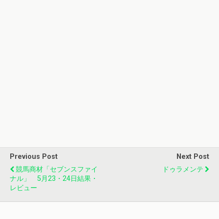
Previous Post
Next Post
競馬商材「セブンスファイ
ドゥラメンテ
ナル」 5月23・24日結果・
レビュー