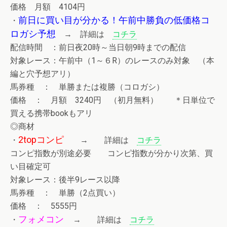
価格 月額 4104円
前日に買い目が分かる！午前中勝負の低価格コ
・
ロガシ予想
→ 詳細は
コチラ
配信時間 ：前日夜20時～当日朝9時までの配信
対象レース：午前中（1～６R）のレースのみ対象 （本
編と穴予想アリ）
馬券種 ： 単勝または複勝（コロガシ）
価格 ： 月額 3240円 （初月無料） ＊日単位で
買える携帯bookもアリ
◎商材
2topコンピ
・
→ 詳細は
コチラ
コンピ指数が別途必要 コンピ指数が分かり次第、買
い目確定可
対象レース：後半9レース以降
馬券種 ： 単勝（2点買い）
価格 ： 5555円
フォメコン
・
→ 詳細は
コチラ