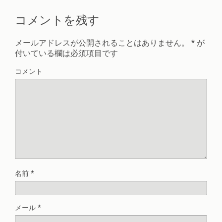
コメントを残す
メールアドレスが公開されることはありません。
*
が
付いている欄は必須項目です
コメント
名前
*
メール
*