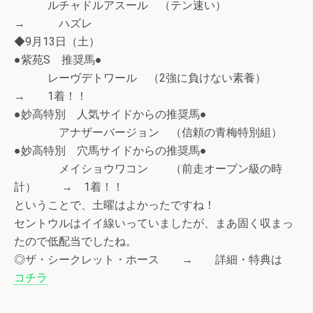
ルチャドルアスール （テン速い）
→ ハズレ
◆9月13日（土）
●紫苑S 推奨馬●
レーヴデトワール （2強に負けない素養）
→ 1着！！
●妙高特別 人気サイドからの推奨馬●
アナザーバージョン （信頼の青梅特別組）
●妙高特別 穴馬サイドからの推奨馬●
メイショウワコン （前走オープン級の時
計） → 1着！！
ということで、土曜はよかったですね！
セントウルはイイ線いっていましたが、まあ固く収まっ
たので低配当でしたね。
◎ザ・シークレット・ホース → 詳細・特典は
コチラ