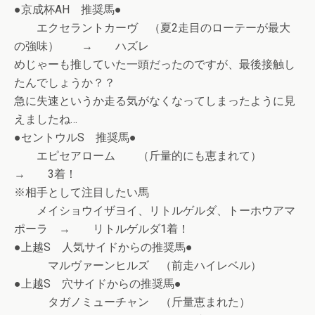
●京成杯AH 推奨馬●
エクセラントカーヴ （夏2走目のローテーが最大
の強味） → ハズレ
めじゃーも推していた一頭だったのですが、最後接触し
たんでしょうか？？
急に失速というか走る気がなくなってしまったように見
えましたね…
●セントウルS 推奨馬●
エピセアローム （斤量的にも恵まれて）
→ 3着！
※相手として注目したい馬
メイショウイザヨイ、リトルゲルダ、トーホウアマ
ポーラ → リトルゲルダ1着！
●上越S 人気サイドからの推奨馬●
マルヴァーンヒルズ （前走ハイレベル）
●上越S 穴サイドからの推奨馬●
タガノミューチャン （斤量恵まれた）