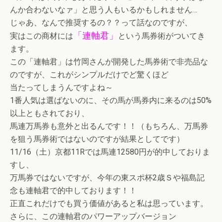
んか合わないなァ」と思う人もいるかもしれません…
じゃあ、なんで推奨するの？？って話なのですが、
「連軸君」
実はこの商材には
という馬券術がついてき
ます。
この「連軸君」は竹岡さんが開発した馬券術で非売品な
のですが、これがシンプルだけでど驚くほど
当たってしまうんですよね～
1番人気は選ばないのに、その馬が馬券内に来るのは50%
以上ともされており、
馬連万馬券も意外と出るんです！！（もちろん、万馬券
を狙う馬券術ではないのですが結果としてです）
11/16（土）京都11Rでは馬連12580円が的中しておりま
すし、
万馬券ではないですが、今年の東スポ杯2歳Ｓや福島記
念も連軸君で的中しております！！
正直これだけでも買う価値があると私は思っています。
さらに、この連軸君のパワーアップバージョン