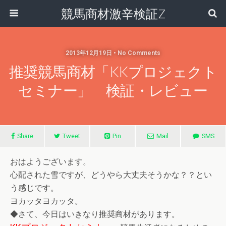
競馬商材激辛検証Z
2013年12月19日 • No Comments
推奨競馬商材「KKプロジェクト
セミナー」 検証・レビュー
Share
Tweet
Pin
Mail
SMS
おはようございます。
心配された雪ですが、どうやら大丈夫そうかな？？とい
う感じです。
ヨカッタヨカッタ。
◆さて、今日はいきなり推奨商材があります。