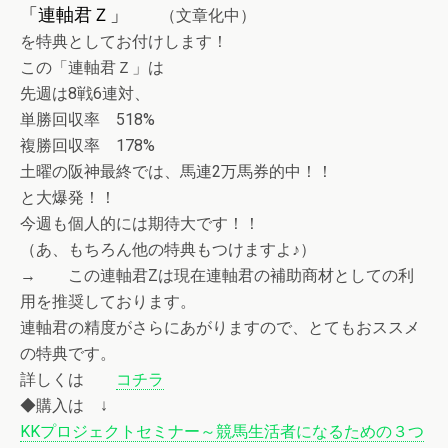
「連軸君Ｚ」
（文章化中）
を特典としてお付けします！
この「連軸君Ｚ」は
先週は8戦6連対、
単勝回収率 518%
複勝回収率 178%
土曜の阪神最終では、馬連2万馬券的中！！
と大爆発！！
今週も個人的には期待大です！！
（あ、もちろん他の特典もつけますよ♪）
→ この連軸君Zは現在連軸君の補助商材としての利
用を推奨しております。
連軸君の精度がさらにあがりますので、とてもおススメ
の特典です。
詳しくは
コチラ
◆購入は ↓
KKプロジェクトセミナー～競馬生活者になるための３つ