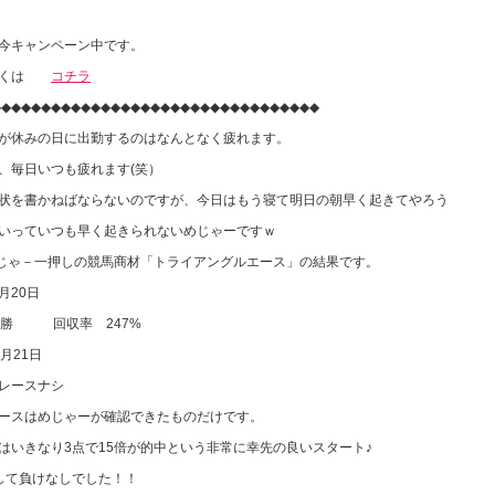
今キャンペーン中です。
しくは
コチラ
◆◆◆◆◆◆◆◆◆◆◆◆◆◆◆◆◆◆◆◆◆◆◆◆◆◆◆◆◆◆◆◆◆
が休みの日に出勤するのはなんとなく疲れます。
、毎日いつも疲れます(笑）
状を書かねばならないのですが、今日はもう寝て明日の朝早く起きてやろう
いっていつも早く起きられないめじゃーですｗ
じゃ－一押しの競馬商材「トライアングルエース」の結果です。
2月20日
2勝 回収率 247%
2月21日
レースナシ
ースはめじゃーが確認できたものだけです。
はいきなり3点で15倍が的中という非常に幸先の良いスタート♪
して負けなしでした！！