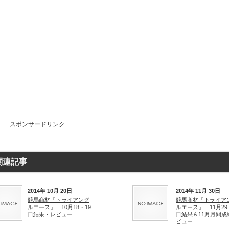
スポンサードリンク
関連記事
2014年 10月 20日
2014年 11月 30日
競馬商材「トライアング
競馬商材「トライア
ルエース」 10月18・19
ルエース」 11月29
日結果・レビュー
日結果＆11月月間成
ビュー