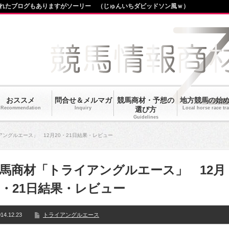
れたブログもありますがソーリー （じゅんいちダビッドソン風ｗ）
おススメ
問合せ＆メルマガ
競馬商材・予想の
地方競馬の始
Recommendation
Inquiry
選び方
Local horse race tr
Guidelines
ングルエース」 12月20・21日結果・レビュー
馬商材「トライアングルエース」 12月
0・21日結果・レビュー
14.12.23
トライアングルエース