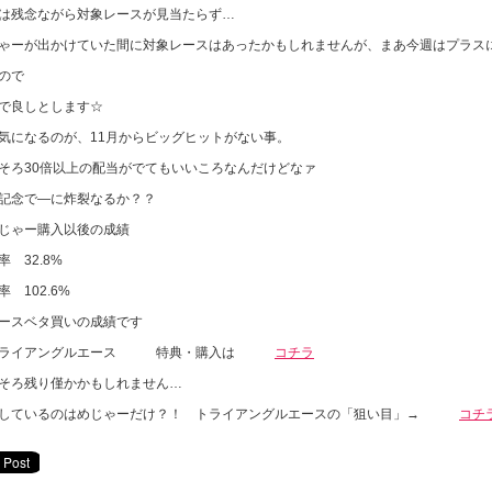
は残念ながら対象レースが見当たらず…
ゃーが出かけていた間に対象レースはあったかもしれませんが、まあ今週はプラス
ので
で良しとします☆
気になるのが、11月からビッグヒットがない事。
そろ30倍以上の配当がでてもいいころなんだけどなァ
記念で―に炸裂なるか？？
じゃー購入以後の成績
率 32.8%
率 102.6%
ースベタ買いの成績です
トライアングルエース 特典・購入は
コチラ
そろ残り僅かかもしれません…
表しているのはめじゃーだけ？！ トライアングルエースの「狙い目」→
コチ