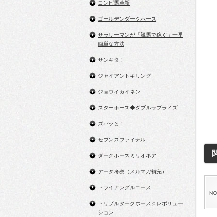
コンピ馬革新
ゴールデンダークホース
サラリーマンが「競馬で稼ぐ」一番
簡単な方法
サンキタ！
ジャイアントキリング
ジョウイガイネン
スターホース◆ダブルサプライズ
ズバッと！
セブンスファイナル
ダークホースミリオネア
データ考察（メルマガ補完）
トライアングルエース
トリプルダークホース☆レボリュー
ション