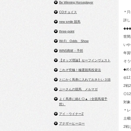
Be Winning Horseplayer
＊只
COチョイス
詳
new smile 競馬
◆◆
three-point
世間
Wi-Fi Odds Show
いや
WIN5商材・予想
年賀
【オッズ理論】セーフインヴェスト
そう
◆め
これぞ究極！極選競馬投資法
◎1
とにかく馬券に入れておきたい３頭
2戦
ぷーさんの競馬 メルマガ
◎1
よく馬券に絡む◎▲（全競馬場予
対象
想）
＊レ
アイ・ウイナーZ
土曜
アナザーヒーロー
2戦