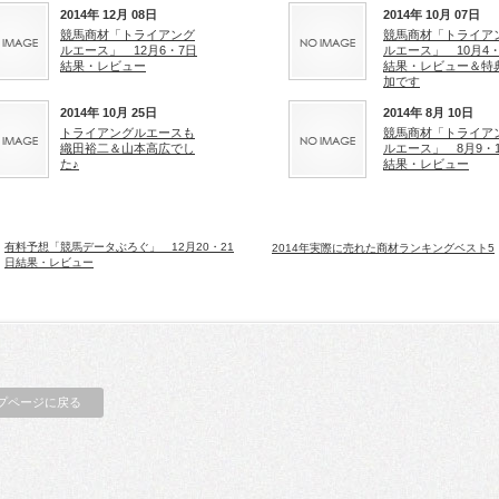
2014年 12月 08日
2014年 10月 07日
競馬商材「トライアング
競馬商材「トライア
ルエース」 12月6・7日
ルエース」 10月4
結果・レビュー
結果・レビュー＆特
加です
2014年 10月 25日
2014年 8月 10日
トライアングルエースも
競馬商材「トライア
織田裕二＆山本高広でし
ルエース」 8月9・
た♪
結果・レビュー
有料予想「競馬データぶろぐ」 12月20・21
2014年実際に売れた商材ランキングベスト5
日結果・レビュー
プページに戻る