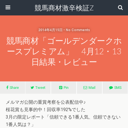
競馬商材激辛検証Z
2014年4月15日 • No Comments
競馬商材「ゴールデンダークホ
ースプレミアム」 4月12・13
日結果・レビュー
Share
Tweet
Pin
Mail
SMS
メルマガ公開の重賞考察を公表配信中♪
桜花賞も見事的中！回収率192%でした
3月の限定レポート「信頼できる1番人気、信頼できない
1番人気は？」