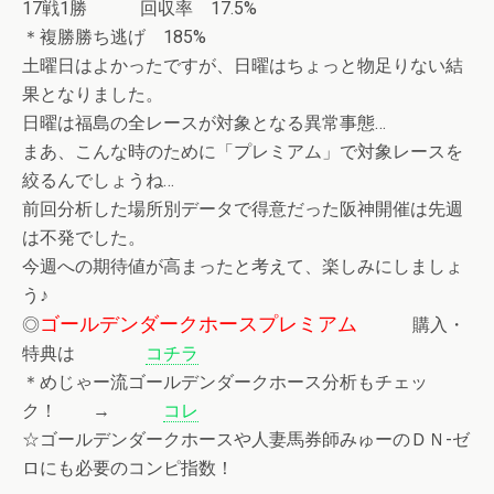
17戦1勝 回収率 17.5%
＊複勝勝ち逃げ 185%
土曜日はよかったですが、日曜はちょっと物足りない結
果となりました。
日曜は福島の全レースが対象となる異常事態…
まあ、こんな時のために「プレミアム」で対象レースを
絞るんでしょうね…
前回分析した場所別データで得意だった阪神開催は先週
は不発でした。
今週への期待値が高まったと考えて、楽しみにしましょ
う♪
ゴールデンダークホースプレミアム
◎
購入・
特典は
コチラ
＊めじゃー流ゴールデンダークホース分析もチェッ
ク！ →
コレ
☆ゴールデンダークホースや人妻馬券師みゅーのＤＮ-ゼ
ロにも必要のコンピ指数！