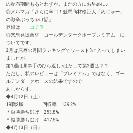
の配布期間もあとわずか。まだの方にお早めに♪
◎メルマガ『さらに辛口！競馬商材検証人「めじゃー」
の激辛ぶっちゃけ話』
登録は
コチラ
◎穴馬発掘商材「ゴールデンダークホープレミアム」に
ついてです。
3月は屈辱の月間ランキングでワースト3に入ってしまい
ましたが、
第1週は見事手のひら返し♪はたして第2週は？？
ただし、私のレビューは「プレミアム」ではなく、ゴー
ルデンダークホースの結果ですので
あしからず。
◆4月12日（土）
19戦2勝 回収率 139.2%
＊単勝勝ち逃げ 253.8%
＊複勝勝ち逃げ 417.5%
◆4月13日（日）