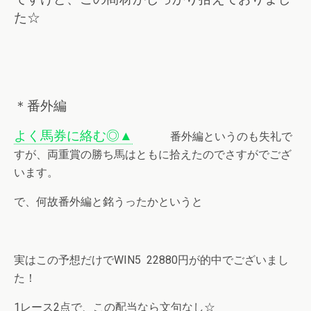
た☆
＊番外編
よく馬券に絡む◎▲
番外編というのも失礼で
すが、両重賞の勝ち馬はともに拾えたのでさすがでござ
います。
で、何故番外編と銘うったかというと
実はこの予想だけでWIN5 22880円が的中でございまし
た！
1レース2点で、この配当なら文句なし☆