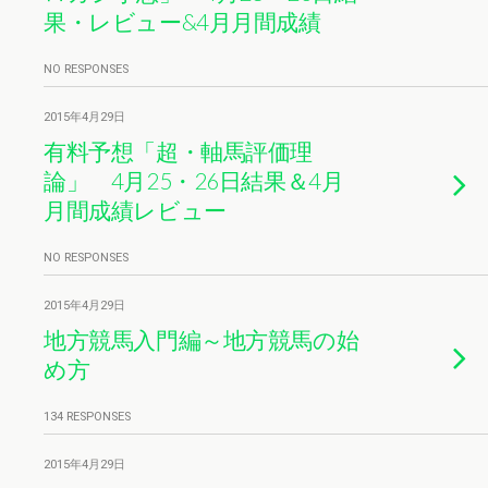
果・レビュー&4月月間成績
NO RESPONSES
2015年4月29日
有料予想「超・軸馬評価理
論」 4月25・26日結果＆4月
月間成績レビュー
NO RESPONSES
2015年4月29日
地方競馬入門編～地方競馬の始
め方
134 RESPONSES
2015年4月29日