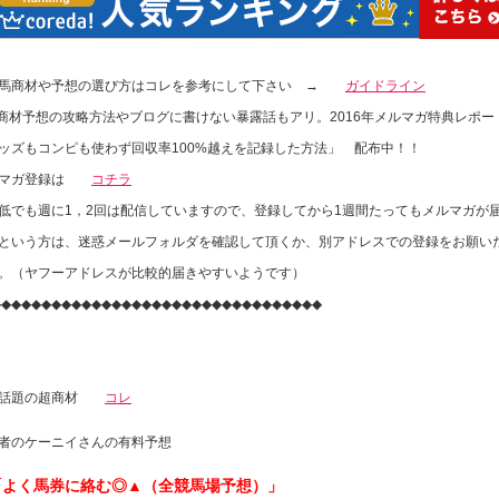
馬商材や予想の選び方はコレを参考にして下さい →
ガイドライン
商材予想の攻略方法やブログに書けない暴露話もアリ。2016年メルマガ特典レポー
ッズもコンピも使わず回収率100%越えを記録した方法」 配布中！！
ルマガ登録は
コチラ
低でも週に1，2回は配信していますので、登録してから1週間たってもメルマガが
という方は、迷惑メールフォルダを確認して頂くか、別アドレスでの登録をお願い
。（ヤフーアドレスが比較的届きやすいようです）
◆◆◆◆◆◆◆◆◆◆◆◆◆◆◆◆◆◆◆◆◆◆◆◆◆◆◆◆◆◆◆◆◆
在話題の超商材
コレ
者のケーニイさんの有料予想
「よく馬券に絡む◎▲（全競馬場予想）」