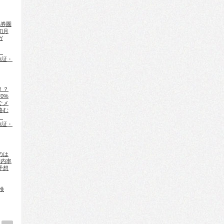
馬券圏
初月
ガ
）
検証・
！？
0%
ぐメ
絡む
）
検証・
のは
圏内率
予想
検