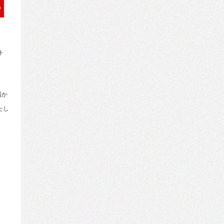
ト
届か
たし