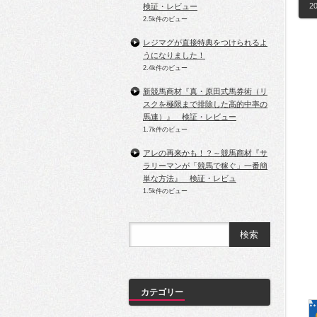
20
検証・レビュー
2.5k件のビュー
レジマグが直接特典をつけられるよ
うになりました！
2.4k件のビュー
新競馬商材『真・原田式馬券術（リ
スクを極限まで排除した高的中率の
馬連）』 検証・レビュー
1.7k件のビュー
アレの再来かも！？～競馬商材『サ
ラリーマンが「競馬で稼ぐ」一番簡
単な方法』 検証・レビュ
1.5k件のビュー
カテゴリー