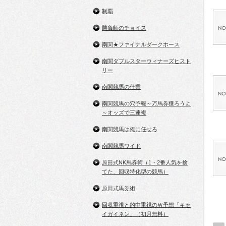
制覇
勝負師のチョイス
南関★ファイナルダークホース
南関ダブルスターウィナーズヒスト
リー
南関競馬の仕業
南関競馬の穴予報～万馬券獲ろうよ
～オッズで三連複
南関競馬は俺に任せろ
南関競馬ワイド
原田式NK馬券術（1・2番人気を捨
てた、回収特化型の競馬）
原田式馬券術
回収重視と的中重視のＷ予想「キセ
イガイネン」（初月無料）