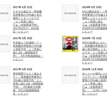
2017年 6月 21日
2018年 6月 10日
さすがの修正力～馬券圏
6月は購読必至！！
内率驚異の70%越え初月
内率驚異の70%越え
無料レジまぐメルマガ
無料レジまぐメルマ
「よく馬券に絡む
「よく馬券に絡む
◎▲（全競馬場予想）
◎▲（全競馬場予想
2017年6月17～18日検
2018年5月月間成績
証・レビュー
レビュー
2017年 9月 30日
2019年 7月 31日
中央版より好成績！？～
KPUの結果はいかに
馬券圏内率驚異の70%越
～馬券圏内率驚異の7
え競馬予想「よく馬券に
越え初月無料レジま
絡む2頭（南関競馬予
ルマガ「よく馬券に
想）」9月月間成績検証・
◎▲（全競馬場予想
レビュー
2019年7月月間成績
レビュー
2017年 9月 03日
2016年 11月 09日
変則南関でもよく絡みま
めじゃーが成功した
す！～馬券圏内率驚異の
ココでした♪～馬券
70%越え競馬予想「よく
驚異の70%越え競馬
馬券に絡む2頭（南関競馬
「よく馬券に絡む
予想）」8月最終大井開
◎▲（全競馬場予
催・9月1日船橋開催検
想）」 11月5～6日
証・レビュー
証・レビュー