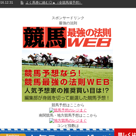
16.12.31
よく馬券に絡む◎▲（全競馬場予想）
スポンサードリンク
最強の法則
競馬予想はここから
南関競馬・地方競馬予想はここから
コンピ指数は