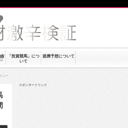
め方
「投資競馬」につ
提携予想について
ack
いて
レビュー
スポンサードリンク
馬
間