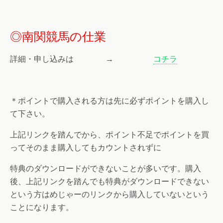
◎南関競馬の仕業
詳細・申し込みは →
コチラ
＊ポイントで購入される方は先に必ずポイントを購入し
て下さい。
上記リンクを踏んでから、ポイント不足でポイントを買
ってそのまま購入してもカウントされずに
特典のダウンロードができないことが多いです。購入
後、上記リンクを踏んでも特典がダウンロードできない
という方はめじゃーのリンクから購入していないという
ことになります。