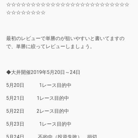
☆☆☆☆☆☆☆☆☆☆☆☆☆☆☆☆☆☆☆☆☆☆☆☆☆
☆☆☆☆☆☆☆☆
最初のレビューで単勝のが狙いやすいと書いてますの
で、単勝に絞ってレビューしましょう。
◆大井
開催2019年5月20日～24日
5月20日 1レース目的中
5月21日 1レース目的中
5月22日 2レース目的中
5月23
日 1
レース目的中
5月24
日 不的中（投資失敗） 損切