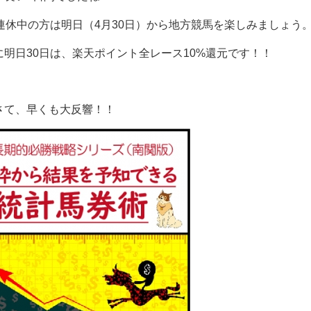
0連休中の方は明日（4月30日）から地方競馬を楽しみましょう
に明日30日は、楽天ポイント全レース10%還元です！！
さて、早くも大反響！！