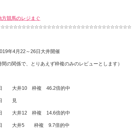
☆☆☆☆☆☆☆☆☆☆☆☆☆☆☆☆☆☆☆☆☆☆☆☆☆☆☆☆☆☆☆☆
019年4月22～26日大井開催
時間の関係で、とりあえず枠複のみのレビューとします）
2日 大井10 枠複 46.2倍的中
3日 見
4日 大井12 枠複 14.6倍的中
5日 大井5 枠複 9.7倍的中