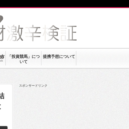
め方
「投資競馬」につ
提携予想について
ack
いて
スポンサードリンク
結
大