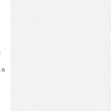
。
ま
と良