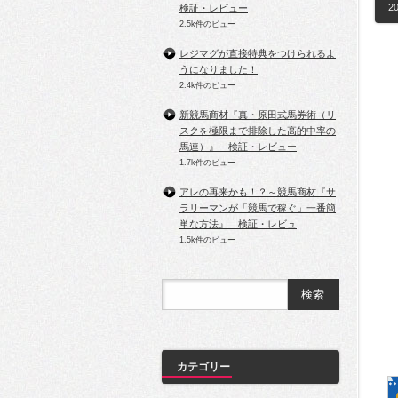
20
検証・レビュー
2.5k件のビュー
レジマグが直接特典をつけられるよ
うになりました！
2.4k件のビュー
新競馬商材『真・原田式馬券術（リ
スクを極限まで排除した高的中率の
馬連）』 検証・レビュー
1.7k件のビュー
アレの再来かも！？～競馬商材『サ
ラリーマンが「競馬で稼ぐ」一番簡
単な方法』 検証・レビュ
1.5k件のビュー
カテゴリー