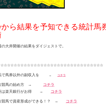
枠から結果を予知できる統計馬
術
週の大井開催の結果をダイジェストで。
☆☆☆☆☆☆☆☆☆☆☆☆☆☆☆☆☆☆☆☆☆☆☆☆☆☆☆☆☆☆☆☆
馬で馬券以外の副収入を
→
コチラ
方競馬の始め方 →
コチラ
座は楽天銀行がお得 →
コチラ
方競馬で資産形成ができる！？ →
コチラ