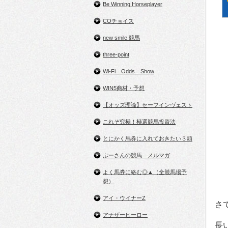
Be Winning Horseplayer
COチョイス
new smile 競馬
three-point
Wi-Fi Odds Show
WIN5商材・予想
【オッズ理論】セーフインヴェスト
これぞ究極！極選競馬投資法
とにかく馬券に入れておきたい３頭
ぷーさんの競馬 メルマガ
よく馬券に絡む◎▲（全競馬場予
想）
アイ・ウイナーZ
さ
アナザーヒーロー
長