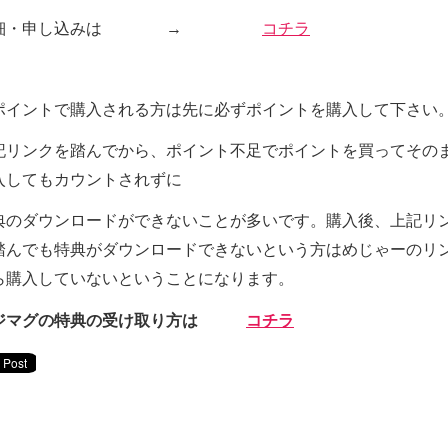
詳細・申し込みは →
コチラ
ポイントで購入される方は先に必ずポイントを購入して下さい
記リンクを踏んでから、ポイント不足でポイントを買ってその
入してもカウントされずに
典のダウンロードができないことが多いです。購入後、上記リ
踏んでも特典がダウンロードできないという方はめじゃーのリ
ら購入していないということになります。
ジマグの特典の受け取り方は
コチラ