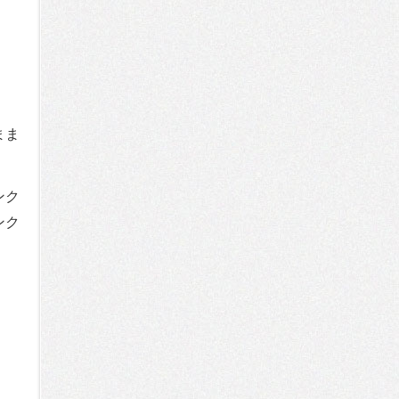
。
まま
ンク
ンク