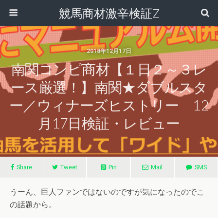
競馬商材激辛検証Z
2018年12月17日
南関コンピ商材【１日２～３レ
ース厳選！】南関★ダブルスタ
ー／ウィナーズヒストリー 12
月17日検証・レビュー
Share
Tweet
Pin
Mail
SMS
うーん、巨人ファンではないのですが気になったのでこ
の話題から。