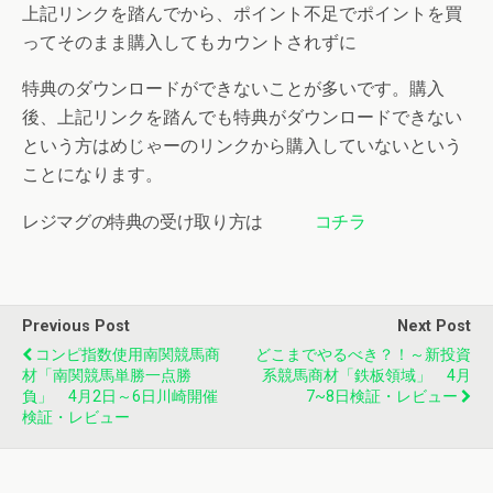
上記リンクを踏んでから、ポイント不足でポイントを買
ってそのまま購入してもカウントされずに
特典のダウンロードができないことが多いです。購入
後、上記リンクを踏んでも特典がダウンロードできない
という方はめじゃーのリンクから購入していないという
ことになります。
レジマグの特典の受け取り方は
コチラ
Previous Post
Next Post
コンピ指数使用南関競馬商
どこまでやるべき？！～新投資
材「南関競馬単勝一点勝
系競馬商材「鉄板領域」 4月
負」 4月2日～6日川崎開催
7~8日検証・レビュー
検証・レビュー