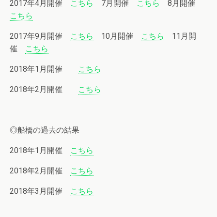
2017年4月開催
こちら
7月開催
こちら
8月開催
こちら
2017年9月開催
こちら
10月開催
こちら
11月開
催
こちら
2018年1月開催
こちら
2018年2月開催
こちら
◎船橋の過去の結果
2018年1月開催
こちら
2018年2月開催
こちら
2018年3月開催
こちら