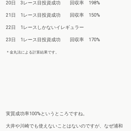
20日 3レース目投資成功 回収率 198%
21日 1レース目投資成功 回収率 150%
22日 1レースしかないイレギュラー
23日 1レース目投資成功 回収率 170%
＊金丸法による計算結果です。
実質成功率100%というところですね。
大井や川崎でも使えないことはないのですが、なぜ浦和