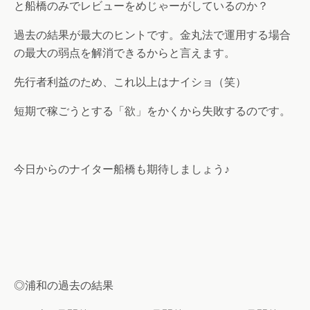
と船橋のみでレビューをめじゃーがしているのか？
過去の結果が最大のヒントです。金丸法で運用する場合
の最大の弱点を解消できるからと言えます。
先行者利益のため、これ以上はナイショ（笑）
短期で稼ごうとする「欲」をかくから失敗するのです。
今日からのナイター船橋も期待しましょう♪
◎浦和の過去の結果