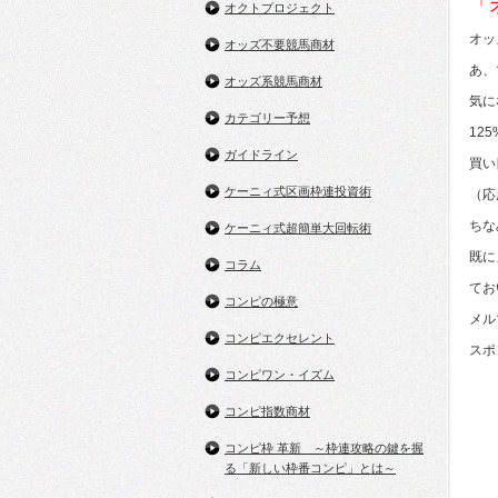
「
オクトプロジェクト
オッ
オッズ不要競馬商材
あ、
オッズ系競馬商材
気に
カテゴリー予想
12
ガイドライン
買い
ケーニィ式区画枠連投資術
（応
ちな
ケーニィ式超簡単大回転術
既に
コラム
てお
コンピの極意
メ
コンピエクセレント
スポ
コンピワン・イズム
コンピ指数商材
コンピ枠 革新 ～枠連攻略の鍵を握
る「新しい枠番コンピ」とは～