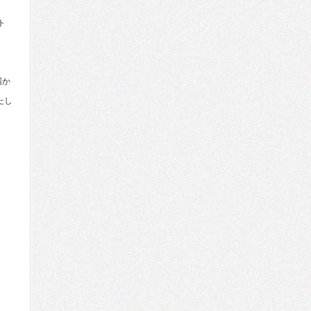
ト
届か
たし