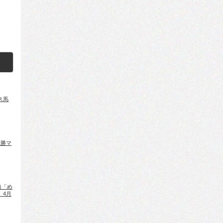
ス馬
単勝マ
典「め
 4月