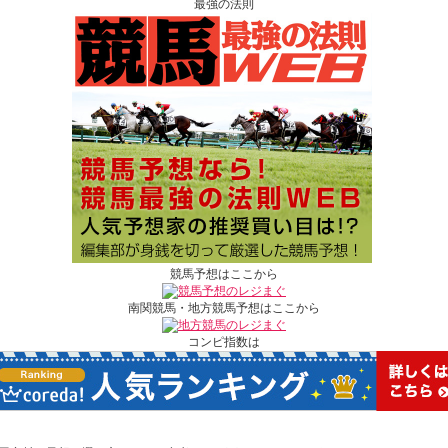
最強の法則
競馬予想はここから
南関競馬・地方競馬予想はここから
コンピ指数は