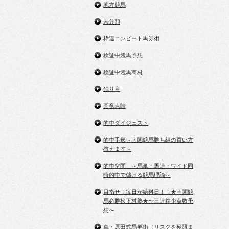
地方競馬
未分類
枠連コンピート馬券術
検証中競馬予想
検証中競馬商材
独り言
画竜点睛
的中ダイジェスト
的中手形～南関競馬勝ち組の買い方
教えます～
的中空間 ～馬単・馬連・ワイド同
時的中で儲ける競馬理論～
目指せ！毎日が給料日！！★南関競
馬必勝松下村塾★〜三連複少点数予
想〜
真・原田式馬券術（リスクを極限ま