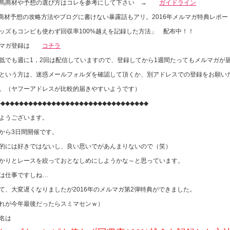
馬商材や予想の選び方はコレを参考にして下さい →
ガイドライン
商材予想の攻略方法やブログに書けない暴露話もアリ。2016年メルマガ特典レポー
ッズもコンピも使わず回収率100%越えを記録した方法」 配布中！！
ルマガ登録は
コチラ
低でも週に1，2回は配信していますので、登録してから1週間たってもメルマガが
という方は、迷惑メールフォルダを確認して頂くか、別アドレスでの登録をお願い
。（ヤフーアドレスが比較的届きやすいようです）
◆◆◆◆◆◆◆◆◆◆◆◆◆◆◆◆◆◆◆◆◆◆◆◆◆◆◆◆◆◆◆◆◆
ようございます。
から3日間開催です。
的には好きではないし、良い思いでがあんまりないので（笑）
かりとレースを絞っておとなしめにしようかな～と思っています。
は仕事ですしね…
て、大変遅くなりましたが2016年のメルマガ第2弾特典ができました。
れが今年最後だったらスミマセンｗ）
名は