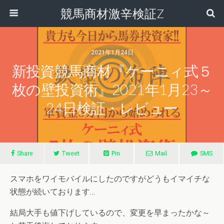
競馬商材激辛検証Z
2021年1月24日
新投資競馬商材『ケーニィ式５
枚の壁投資術』2021年1月23～
24日検証・レビュー
Share
Tweet
Pin
Mail
SMS
スマホをワイモバイルにしたのですがどうもイマイチな
状態が続いております…
結局大手も値下げしているので、変更を早まったかな～