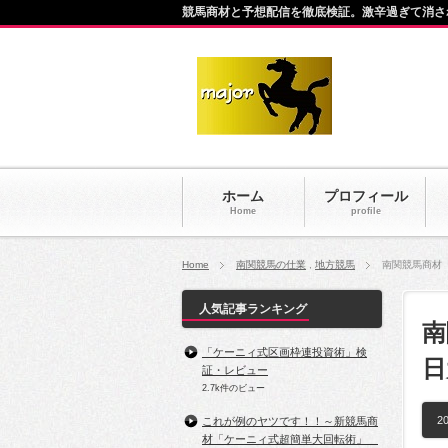
競馬商材と予想配信を徹底検証。激辛過ぎて消さ
ホーム
プロフィール
Home
profile
Home
南関競馬の仕業
,
地方競馬
南関競馬商材
人気記事ランキング
南
「ケーニィ式区画枠連投資術」検
日
証・レビュー
2.7k件のビュー
20
これが例のヤツです！！～新競馬商
材「ケーニィ式超簡単大回転術」