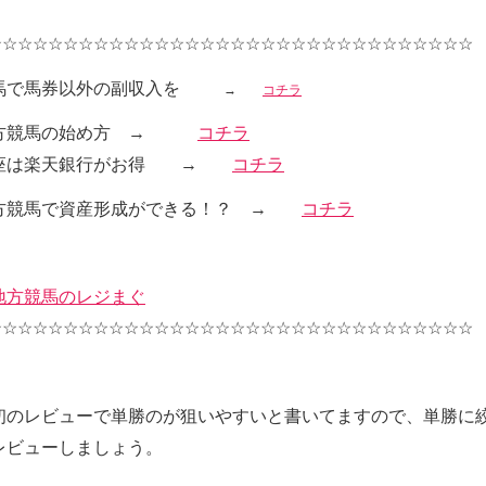
☆☆☆☆☆☆☆☆☆☆☆☆☆☆☆☆☆☆☆☆☆☆☆☆☆☆☆☆☆☆☆☆
馬で馬券以外の副収入を
→
コチラ
方競馬の始め方 →
コチラ
座は楽天銀行がお得 →
コチラ
方競馬で資産形成ができる！？ →
コチラ
☆☆☆☆☆☆☆☆☆☆☆☆☆☆☆☆☆☆☆☆☆☆☆☆☆☆☆☆☆☆☆☆
初のレビューで単勝のが狙いやすいと書いてますので、単勝に
レビューしましょう。