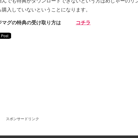
踏んでも特典がダウンロードできないという方はめじゃーのリ
ら購入していないということになります。
ジマグの特典の受け取り方は
コチラ
スポンサードリンク