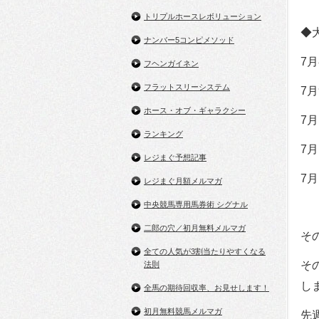
トリプルホースレボリューション
◆
ナンバー5コンピメソッド
7
フヘンガイネン
フラットスリーシステム
7月
ホース・オブ・ギャラクシー
7
ランキング
7月
レジまぐ予想記事
7月
レジまぐ月額メルマガ
中央競馬専用馬券術 シグナル
二郎の穴／初月無料メルマガ
そ
全ての人気が3割当たりやすくなる
そ
法則
し
全馬の期待回収率、お見せします！
初月無料競馬メルマガ
先