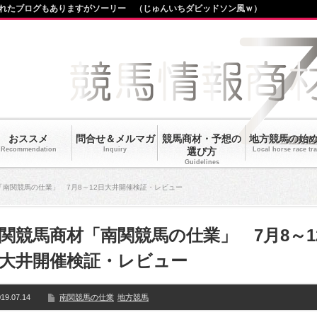
れたブログもありますがソーリー （じゅんいちダビッドソン風ｗ）
おススメ
問合せ＆メルマガ
競馬商材・予想の
地方競馬の始
Recommendation
Inquiry
選び方
Local horse race tr
Guidelines
「南関競馬の仕業」 7月8～12日大井開催検証・レビュー
関競馬商材「南関競馬の仕業」 7月8～1
大井開催検証・レビュー
19.07.14
南関競馬の仕業
地方競馬