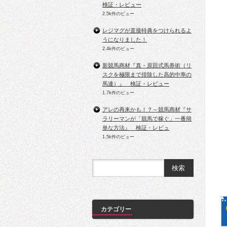
検証・レビュー
2.5k件のビュー
レジマグが直接特典をつけられるよ
うになりました！
2.4k件のビュー
新競馬商材『真・原田式馬券術（リ
スクを極限まで排除した高的中率の
馬連）』 検証・レビュー
1.7k件のビュー
アレの再来かも！？～競馬商材『サ
ラリーマンが「競馬で稼ぐ」一番簡
単な方法』 検証・レビュ
1.5k件のビュー
カテゴリー