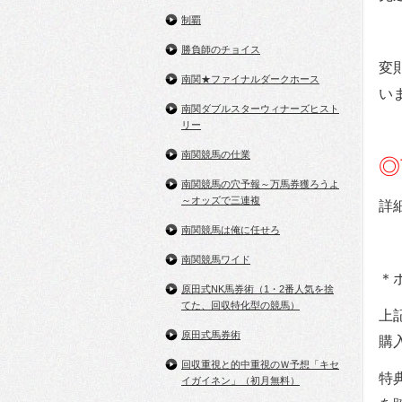
制覇
勝負師のチョイス
変
南関★ファイナルダークホース
い
南関ダブルスターウィナーズヒスト
リー
南関競馬の仕業
◎
南関競馬の穴予報～万馬券獲ろうよ
～オッズで三連複
南関競馬は俺に任せろ
南関競馬ワイド
＊
原田式NK馬券術（1・2番人気を捨
てた、回収特化型の競馬）
上
原田式馬券術
購
回収重視と的中重視のＷ予想「キセ
特
イガイネン」（初月無料）