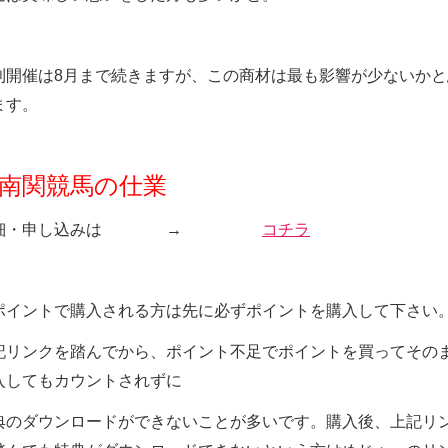
則開催は8月まで続きますが、この商材は最も影響が少ないかと
ます。
南関競馬の仕業
詳細・申し込みは →
コチラ
ポイントで購入される方は先に必ずポイントを購入して下さい
記リンクを踏んでから、ポイント不足でポイントを買ってその
入してもカウントされずに
典のダウンロードができないことが多いです。購入後、上記リ