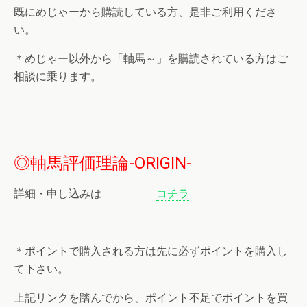
既にめじゃーから購読している方、是非ご利用くださ
い。
＊めじゃー以外から「軸馬～」を購読されている方はご
相談に乗ります。
◎軸馬評価理論-ORIGIN-
詳細・申し込みは
コチラ
＊ポイントで購入される方は先に必ずポイントを購入し
て下さい。
上記リンクを踏んでから、ポイント不足でポイントを買