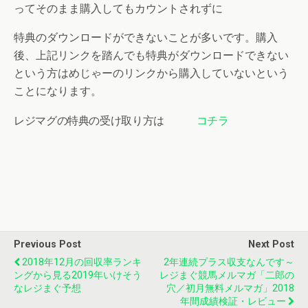
ってそのまま購入してもカウントされずに
特典のダウンロードができないことが多いです。購入
後、上記リンクを踏んでも特典がダウンロードできない
という方はめじゃーのリンクから購入していないという
ことになります。
レジマグの特典の受け取り方は
コチラ
Previous Post
Next Post
2018年12月の回収率ランキ
2年連続プラス収支なんです～
ングから見る2019年いけそう
レジまぐ競馬メルマガ「二郎の
なレジまぐ予想
穴／初月無料メルマガ」2018
年間成績検証・レビュー