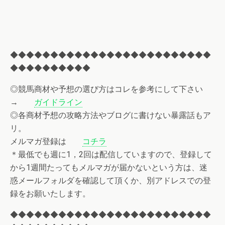
◆◆◆◆◆◆◆◆◆◆◆◆◆◆◆◆◆◆◆◆◆◆◆◆◆
◆◆◆◆◆◆◆◆◆◆
◎競馬商材や予想の選び方はコレを参考にして下さい
→
ガイドライン
◎各商材予想の攻略方法やブログに書けない暴露話もア
リ。
メルマガ登録は
コチラ
＊最低でも週に1，2回は配信していますので、登録して
から1週間たってもメルマガが届かないという方は、迷
惑メールフォルダを確認して頂くか、別アドレスでの登
録をお願いたします。
◆◆◆◆◆◆◆◆◆◆◆◆◆◆◆◆◆◆◆◆◆◆◆◆◆