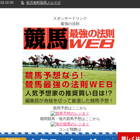
18.10.30
初月無料競馬メルマガ
スポンサードリンク
最強の法則
競馬予想はここから
南関競馬・地方競馬予想はここから
コンピ指数は