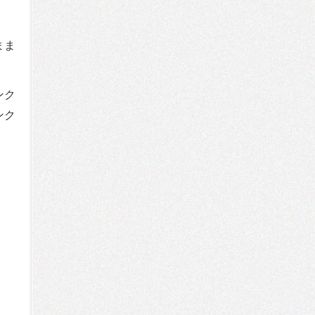
。
まま
ンク
ンク