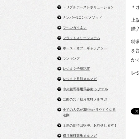
＊
トリプルホースレボリューション
ナンバー5コンピメソッド
上
フヘンガイネン
購
フラットスリーシステム
特
ホース・オブ・ギャラクシー
を
ランキング
か
レジまぐ予想記事
レ
レジまぐ月額メルマガ
中央競馬専用馬券術 シグナル
二郎の穴／初月無料メルマガ
全ての人気が3割当たりやすくなる
法則
全馬の期待回収率、お見せします！
初月無料競馬メルマガ