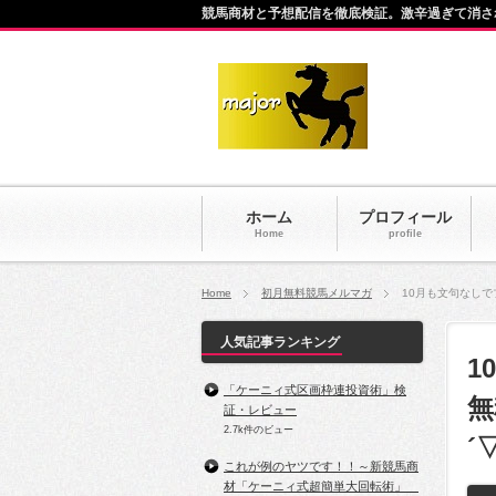
競馬商材と予想配信を徹底検証。激辛過ぎて消さ
ホーム
プロフィール
Home
profile
Home
初月無料競馬メルマガ
10月も文句なしでプ
人気記事ランキング
1
「ケーニィ式区画枠連投資術」検
無
証・レビュー
2.7k件のビュー
´
これが例のヤツです！！～新競馬商
材「ケーニィ式超簡単大回転術」