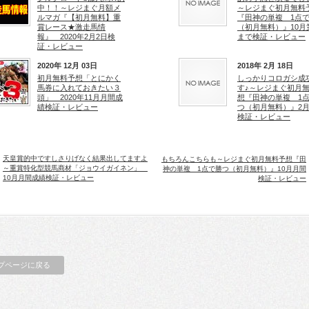
中！！～レジまぐ月額メ
～レジまぐ初月無料
ルマガ『【初月無料】重
『田神の単複 1点
賞レース★激走馬情
（初月無料）』10月
報』 2020年2月2日検
まで検証・レビュー
証・レビュー
2020年 12月 03日
2018年 2月 18日
初月無料予想「とにかく
しっかりコロガシ成
馬券に入れておきたい３
す♪～レジまぐ初月
頭」 2020年11月月間成
想『田神の単複 1
績検証・レビュー
つ（初月無料）』2月
検証・レビュー
天皇賞的中ですしさりげなく結果出してますよ
もちろんこちらも～レジまぐ初月無料予想『田
～重賞特化型競馬商材「ジョウイガイネン」
神の単複 1点で勝つ（初月無料）』10月月間
10月月間成績検証・レビュー
検証・レビュー
プページに戻る