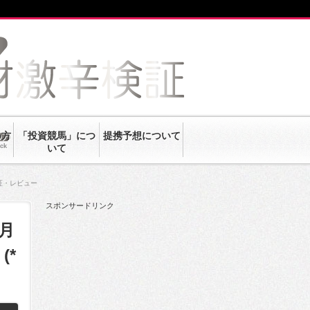
め方
「投資競馬」につ
提携予想について
ack
いて
検証・レビュー
スポンサードリンク
月
(*