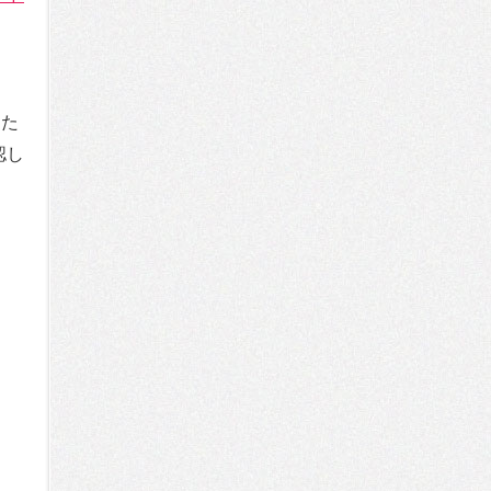
間た
認し