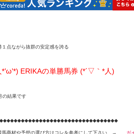
勝１点ながら抜群の安定感を誇る
人*’ω’*) ERIKAの単勝馬券 (*´▽｀*人)
0月の結果です
◆◆◆◆◆◆◆◆◆◆◆◆◆◆◆◆◆◆◆◆◆◆◆◆◆◆◆◆◆◆◆◆◆
競馬商材や予想の選び方はコレを参考にして下さい →
ガ