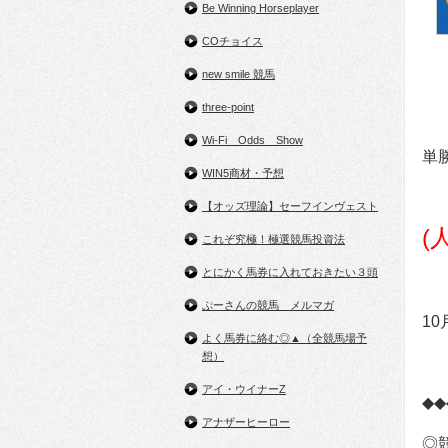
Be Winning Horseplayer
COチョイス
new smile 競馬
three-point
Wi-Fi Odds Show
単
WIN5商材・予想
【オッズ理論】セーフインヴェスト
(
これぞ究極！極選競馬投資法
とにかく馬券に入れておきたい３頭
ぷーさんの競馬 メルマガ
1
よく馬券に絡む◎▲（全競馬場予
想）
アイ・ウイナーZ
◆◆
アナザーヒーロー
◎