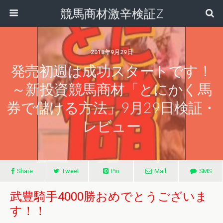
競馬商材激辛検証Z
2018年9月29日
発売初週は成功スタートです！
～新投資競馬商材「とにかく馬
券で儲ける方法」9月29日検証・
レビュー
Share
Tweet
Pin
Mail
SMS
武豊騎手4000勝おめでとうございま
す！！