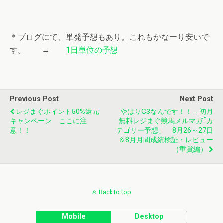
＊ブログにて、単発予想もあり。これもかなーり安いで
す。 →
1日単位の予想
Previous Post
Next Post
レジまぐポイント50%還元
やはりG3なんです！！～初月
キャンペーン ここに注
無料レジまぐ競馬メルマガ｢カ
意！！
テゴリー予想」 8月26～27日
＆8月月間成績検証・レビュー
（重賞編）
Back to top
Mobile
Desktop