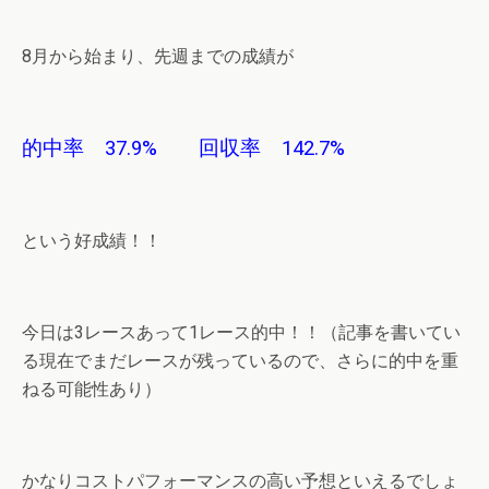
8月から始まり、先週までの成績が
的中率 37.9% 回収率 142.7%
という好成績！！
今日は3レースあって1レース的中！！（記事を書いてい
る現在でまだレースが残っているので、さらに的中を重
ねる可能性あり）
かなりコストパフォーマンスの高い予想といえるでしょ