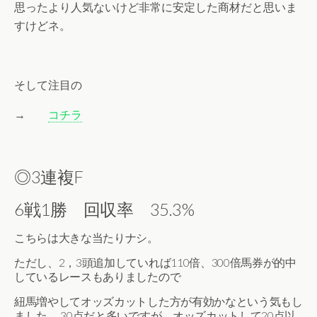
思ったより人気ないけど非常に安定した商材だと思いま
すけどネ。
そして注目の
→
コチラ
◎3連複F
6戦1勝 回収率 35.3%
こちらは大きな当たりナシ。
ただし、2，3頭追加していれば110倍、300倍馬券が的中
しているレースもありましたので
紐馬増やしてオッズカットした方が有効かなという気もし
ました。 30点だと多いですが、オッズカットして20点以