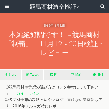
競馬商材激辛検証Z
2016年11月22日
本編絶好調です！～競馬商材
「制覇」 11月19～20日検証・
レビュー
Share
Tweet
Pin
Mail
SMS
◎競馬商材や予想の選び方はコレを参考にして下さい
→
ガイドライン
◎各商材予想の攻略方法やブログに書けない暴露話もア
リ。2016年メルマガ特典レポート