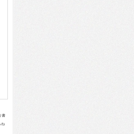
り書
らね