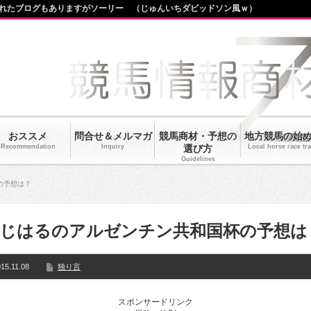
れたブログもありますがソーリー （じゅんいちダビッドソン風ｗ）
おススメ
問合せ＆メルマガ
競馬商材・予想の
地方競馬の始
Recommendation
Inquiry
選び方
Local horse race tr
Guidelines
の予想は？
じはるのアルゼンチン共和国杯の予想は
15.11.08
独り言
スポンサードリンク