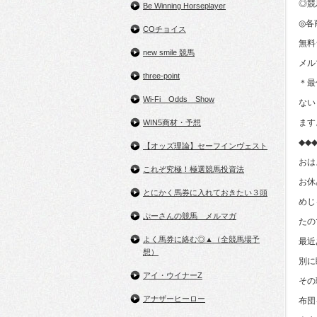
◎競
Be Winning Horseplayer
◎各
COチョイス
無料
new smile 競馬
メ
three-point
＊最
Wi-Fi Odds Show
ない
ます
WIN5商材・予想
◆◆
【オッズ理論】セーフインヴェスト
おは
これぞ究極！極選競馬投資法
お休
とにかく馬券に入れておきたい３頭
めじ
ぷーさんの競馬 メルマガ
たの
よく馬券に絡む◎▲（全競馬場予
最近
想）
別に
アイ・ウイナーZ
その
アナザーヒーロー
布団