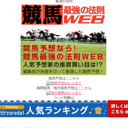
最強の法則
競馬予想はここから
南関競馬・地方競馬予想はここから
コンピ指数は