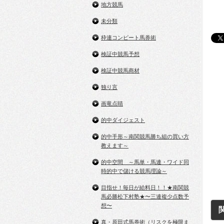
地方競馬
未分類
枠連コンピート馬券術
検証中競馬予想
検証中競馬商材
独り言
画竜点睛
的中ダイジェスト
的中手形～南関競馬勝ち組の買い方
教えます～
的中空間 ～馬単・馬連・ワイド同
時的中で儲ける競馬理論～
目指せ！毎日が給料日！！★南関競
馬必勝松下村塾★〜三連複少点数予
想〜
真・原田式馬券術（リスクを極限ま