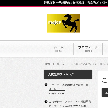
競馬商材と予想配信を徹底検証。激辛過ぎて消さ
ホーム
プロフィール
Home
profile
Home
独り言
こじはるのアルゼンチン共和国杯
人気記事ランキング
こ
「ケーニィ式区画枠連投資術」検
証・レビュー
20
2.7k件のビュー
これが例のヤツです！！～新競馬商
材「ケーニィ式超簡単大回転術」