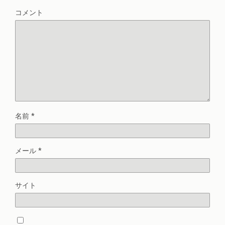
コメント
名前
*
メール
*
サイト