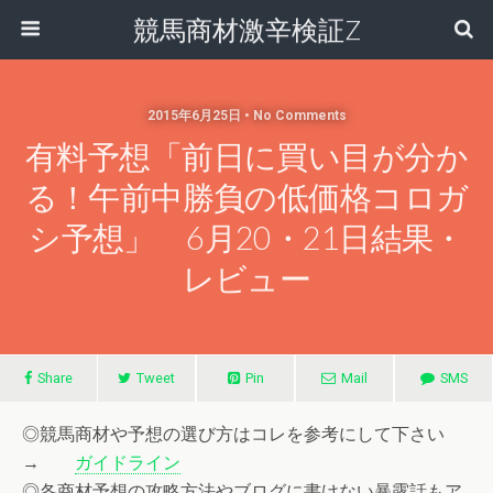
競馬商材激辛検証Z
2015年6月25日 • No Comments
有料予想「前日に買い目が分か
る！午前中勝負の低価格コロガ
シ予想」 6月20・21日結果・
レビュー
Share
Tweet
Pin
Mail
SMS
◎競馬商材や予想の選び方はコレを参考にして下さい
→
ガイドライン
◎各商材予想の攻略方法やブログに書けない暴露話もア