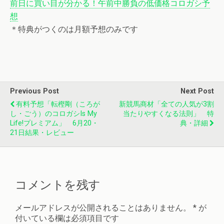
前日に買い目が分かる！午前中勝負の低価格コロガシ予
想
＊特典がつくのは月額予想のみです
Previous Post
Next Post
有料予想「転樫剛（ころが
新競馬商材「全ての人気が3割
し・ごう）のコロガシis My
当たりやすくなる法則」 特
Life!プレミアム」 6月20・
典・詳細
21日結果・レビュー
コメントを残す
メールアドレスが公開されることはありません。
*
が
付いている欄は必須項目です