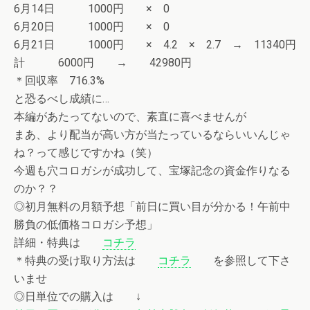
6月14日 1000円 × 0
6月20日 1000円 × 0
6月21日 1000円 × 4.2 × 2.7 → 11340円
計 6000円 → 42980円
＊回収率 716.3%
と恐るべし成績に…
本編があたってないので、素直に喜べませんが
まあ、より配当が高い方が当たっているならいいんじゃ
ね？って感じですかね（笑）
今週も穴コロガシが成功して、宝塚記念の資金作りなる
のか？？
◎初月無料の月額予想「前日に買い目が分かる！午前中
勝負の低価格コロガシ予想」
詳細・特典は
コチラ
＊特典の受け取り方法は
コチラ
を参照して下さ
いませ
◎日単位での購入は ↓