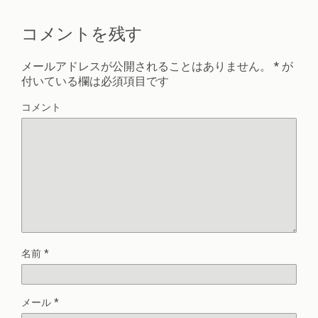
コメントを残す
メールアドレスが公開されることはありません。
*
が
付いている欄は必須項目です
コメント
名前
*
メール
*