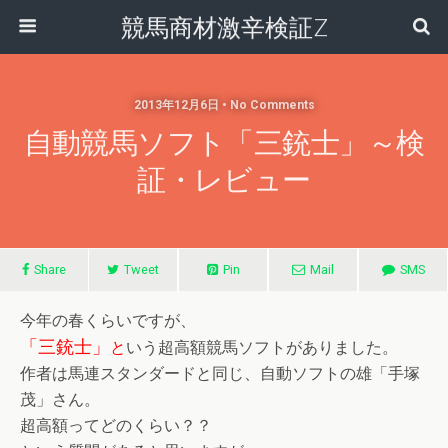
競馬商材激辛検証Z
2013年12月6日 • No Comments
自動競馬ソフト「三銃士」～検
証・レビュー
Share
Tweet
Pin
Mail
SMS
今年の春くらいですが、
「三銃士」
と
いう超高額競馬ソフトがありました。
作者は馬連スタンダードと同じ、自動ソフトの雄「手塚
茂」さん。
超高額ってどのくらい？？