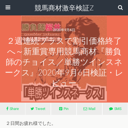
競馬商材激辛検証Z
2020年9月6日
２週連続プラスで割引価格終了
へ～新重賞専用競馬商材『勝負
師のチョイス／単勝ツインスネ
ークス』2020年9月6日検証・レ
ビュー
Share
Tweet
Pin
Mail
SMS
２日間お疲れ様でした。