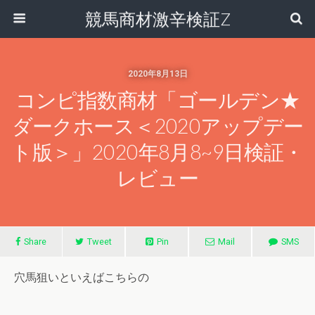
競馬商材激辛検証Z
2020年8月13日
コンピ指数商材「ゴールデン★
ダークホース＜2020アップデー
ト版＞」2020年8月8~9日検証・
レビュー
Share
Tweet
Pin
Mail
SMS
穴馬狙いといえばこちらの