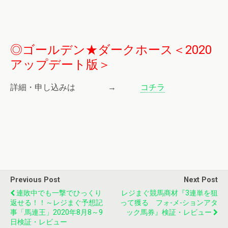
◎ゴールデン★ダークホース＜2020
アップデート版＞
詳細・申し込みは →
コチラ
Previous Post
Next Post
連敗中でも一撃でひっくり
レジまぐ競馬商材『3連単を狙
返せる！！～レジまぐ予想記
って獲る フォ-メ-ションアタ
事「馬連王」2020年8月8～9
ック馬券』検証・レビュー
日検証・レビュー