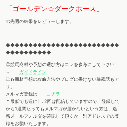
「ゴールデン☆ダークホース」
の先週の結果をレビューします。
◆◆◆◆◆◆◆◆◆◆◆◆◆◆◆◆◆◆◆◆◆◆◆◆◆
◆◆◆◆◆◆◆◆◆◆
◎競馬商材や予想の選び方はコレを参考にして下さい
→
ガイドライン
◎各商材予想の攻略方法やブログに書けない暴露話もア
リ。
メルマガ登録は
コチラ
＊最低でも週に1，2回は配信していますので、登録して
から1週間たってもメルマガが届かないという方は、迷
惑メールフォルダを確認して頂くか、別アドレスでの登
録をお願いたします。