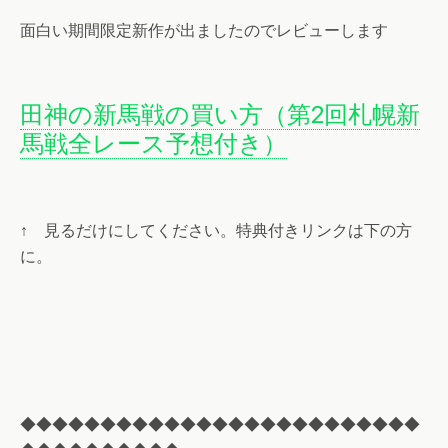
面白い期間限定新作が出ましたのでレビューします
田神の新馬戦の買い方（第2回札幌新
馬戦全レース予想付き）
↑ 見るだけにしてください。特典付きリンクは下の方
に。
◆◆◆◆◆◆◆◆◆◆◆◆◆◆◆◆◆◆◆◆◆◆◆◆◆