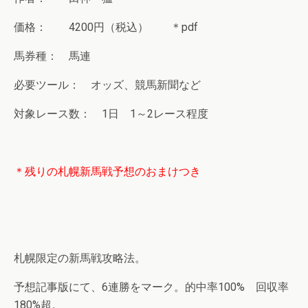
価格： 4200円（税込） ＊pdf
馬券種： 馬連
必要ツール： オッズ、競馬新聞など
対象レース数： 1日 1～2レース程度
＊残りの札幌新馬戦予想のおまけつき
札幌限定の新馬戦攻略法。
予想記事版にて、6連勝をマーク。的中率100% 回収率
180%超。