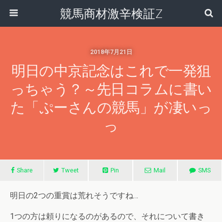
競馬商材激辛検証Z
2018年7月21日
明日の中京記念はこれで一発狙
っちゃう？～先日コラムに書い
た「ぷーさんの競馬」が凄いっ
っ
Share
Tweet
Pin
Mail
SMS
明日の2つの重賞は荒れそうですね…
1つの方は頼りになるのがあるので、それについて書き