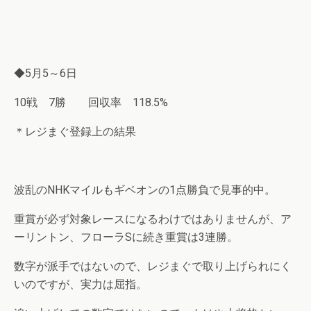
◆5月5～6日
10戦 7勝 回収率 118.5%
＊レジまぐ登録上の結果
波乱のNHKマイルもギベオンの1点勝負で見事的中。
重賞が必ず対象レースになるわけではありませんが、ア
ーリントン、フローラSに続き重賞は3連勝。
数字が派手ではないので、レジまぐで取り上げられにく
いのですが、実力は屈指。