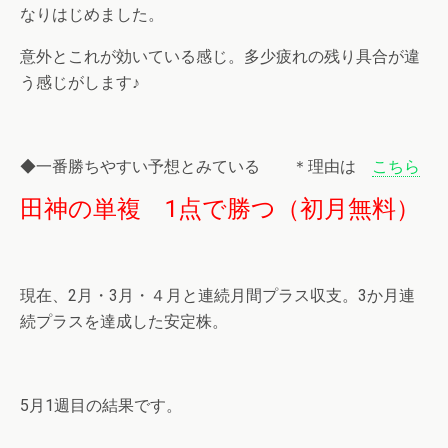
なりはじめました。
意外とこれが効いている感じ。多少疲れの残り具合が違
う感じがします♪
◆一番勝ちやすい予想とみている ＊理由は
こちら
田神の単複 1点で勝つ（初月無料）
現在、2月・3月・４月と連続月間プラス収支。3か月連
続プラスを達成した安定株。
5月1週目の結果です。