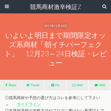
競馬商材激辛検証Z
2017年12月25日
いよいよ明日まで期間限定オッ
ズ系商材「朝イチパーフェク
ト」 12月23～24日検証・レビ
ュー
Share
Tweet
Pin
Mail
SMS
◎競馬商材や予想の選び方はコレを参考にして下さい
→
ガイドライン
◎各商材予想の攻略方法やブログに書けない暴露話もア