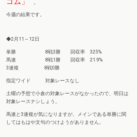
コム」
。
今週の結果です。
◆2月11～12日
単勝 8戦3勝 回収率 325%
馬連 8戦1勝 回収率 21.9%
3連複 8戦0勝
指定ワイド 対象レースなし
土曜の予想で小倉の対象レースがなかったので、明日は
対象レースナシしょう。
馬連と3連複が気になりますが、メインである単勝に関
してはもはや文句のつけようがありません。