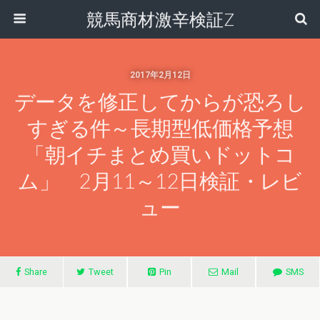
競馬商材激辛検証Z
2017年2月12日
データを修正してからが恐ろし
すぎる件～長期型低価格予想
「朝イチまとめ買いドットコ
ム」 2月11～12日検証・レビ
ュー
Share
Tweet
Pin
Mail
SMS