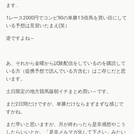
ます…
1レース2000円でコンピ90の単勝1.5倍馬を買い目にして
いる予想は見習いたまえ(笑）
逆ですよね～
あ、それから金曜から試験配信をしているのを購読して
いる方（提携予想で読んでいる方含む）はご存じだと思
います。
土日限定の地方競馬版朝イチまとめ買い～です。
まだ2日間だけですが、単勝だけならまずまずな感じで
すかね。
まだ早いと思いますが、月が終わったら是非感想やこう
したらいいとか、「是非メルマガ化して下さい」みたい