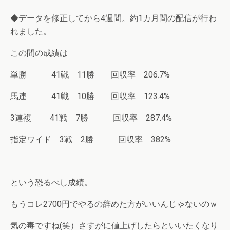
◆データを修正してから4週間。約1カ月間の配信が行わ
れました。
この間の成績は
単勝 41戦 11勝 回収率 206.7%
馬連 41戦 10勝 回収率 123.4%
3連複 41戦 7勝 回収率 287.4%
指定ワイド 3戦 2勝 回収率 382%
という恐るべし成績。
もうコレ2700円でやるの辞めた方がいいんじゃないのｗ
気の毒ですね(笑）さすがに値上げしたらといいたくなり