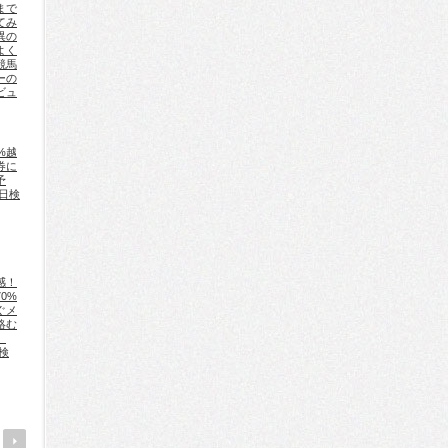
まで
てみ
異の
よく
競馬
ーの
ビュ
%越
券に
予
3日検
感！
0%
ぐメ
絡む
）
績検