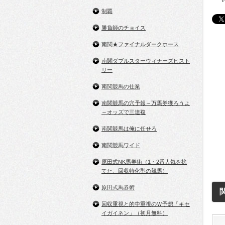
制覇
勝負師のチョイス
南関★ファイナルダークホース
南関ダブルスターウィナーズヒスト
リー
南関競馬の仕業
南関競馬の穴予報～万馬券獲ろうよ
～オッズで三連複
南関競馬は俺に任せろ
南関競馬ワイド
原田式NK馬券術（1・2番人気を捨
てた、回収特化型の競馬）
原田式馬券術
回収重視と的中重視のＷ予想「キセ
イガイネン」（初月無料）