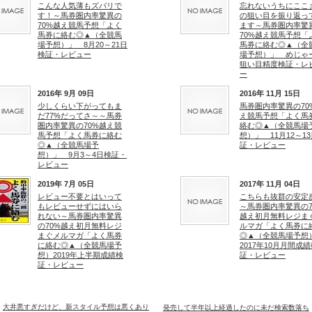
こんな人気薄もズバリで
忘れないうちにここ
す！～馬券圏内率驚異の
の狙い目を振り返っ
70%越え競馬予想「よく
ます～馬券圏内率驚
馬券に絡む◎▲（全競馬
70%越え競馬予想「
場予想）」 8月20～21日
馬券に絡む◎▲（全
検証・レビュー
場予想）」 めじゃ
狙い目精度検証・レ
ー
2016年 9月 09日
2016年 11月 15日
少しくらい下がってもま
馬券圏内率驚異の70
だ77%だってさ～～馬券
え競馬予想「よく馬
圏内率驚異の70%越え競
絡む◎▲（全競馬場
馬予想「よく馬券に絡む
想）」 11月12～1
◎▲（全競馬場予
証・レビュー
想）」 9月3～4日検証・
レビュー
2019年 7月 05日
2017年 11月 04日
レビュー不要とはいって
こちらも抜群の安定
もレビューせずにはいら
～馬券圏内率驚異の7
れない～馬券圏内率驚異
越え初月無料レジま
の70%越え初月無料レジ
ルマガ「よく馬券に
まぐメルマガ「よく馬券
◎▲（全競馬場予想
に絡む◎▲（全競馬場予
2017年10月月間成
想）2019年上半期成績検
証・レビュー
証・レビュー
大井悪すぎだけど、新スタイル予想は悪くあり
発売して半年以上経過したのに未だ検索数落ち