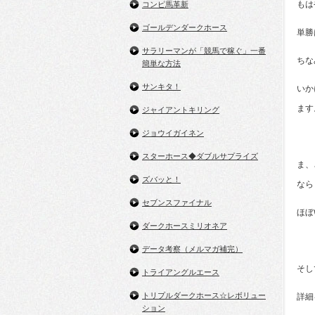
もは
コンピ馬革新
ゴールデンダークホース
単勝
サラリーマンが「競馬で稼ぐ」一番
ちな
簡単な方法
サンキタ！
いか
ます
ジャイアントキリング
ジョウイガイネン
スターホース◆ダブルサプライズ
ま、
ズバッと！
なら
セブンスファイナル
ほぼ
ダークホースミリオネア
データ考察（メルマガ補完）
そし
トライアングルエース
トリプルダークホース☆レボリュー
詳細
ション