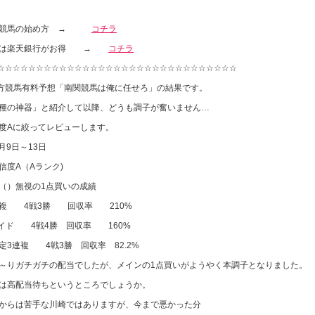
方競馬の始め方 →
コチラ
座は楽天銀行がお得 →
コチラ
☆☆☆☆☆☆☆☆☆☆☆☆☆☆☆☆☆☆☆☆☆☆☆☆☆☆☆☆☆☆☆
方競馬有料予想「南関競馬は俺に任せろ」の結果です。
種の神器」と紹介して以降、どうも調子が奮いません…
度Aに絞ってレビューします。
1月9日～13日
信度A（Aランク)
（）無視の1点買いの成績
馬複 4戦3勝 回収率 210%
ワイド 4戦4勝 回収率 160%
定3連複 4戦3勝 回収率 82.2%
～りガチガチの配当でしたが、メインの1点買いがようやく本調子となりました。
は高配当待ちというところでしょうか。
からは苦手な川崎ではありますが、今まで悪かった分