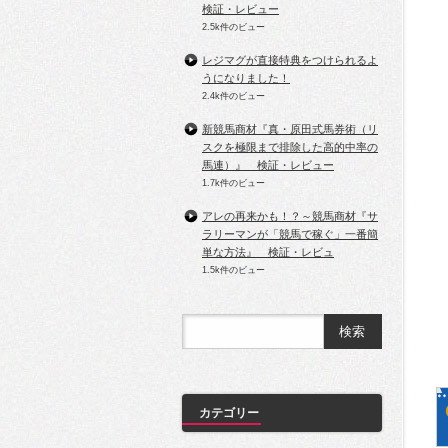
検証・レビュー
2.5k件のビュー
レジマグが直接特典をつけられるよ
うになりました！
2.4k件のビュー
新競馬商材『真・原田式馬券術（リ
スクを極限まで排除した高的中率の
馬連）』 検証・レビュー
1.7k件のビュー
アレの再来かも！？～競馬商材『サ
ラリーマンが「競馬で稼ぐ」一番簡
単な方法』 検証・レビュ
1.5k件のビュー
カテゴリー