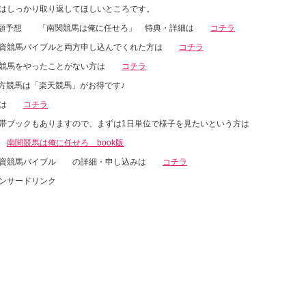
はしっかり取り返してほしいところです。
月額予想 「南関競馬は俺に任せろ」 特典・詳細は
コチラ
投資競馬バイブルと両方申し込んでくれた方は
コチラ
方競馬をやったことがない方は
コチラ
方競馬は「楽天競馬」がお得です♪
由は
コチラ
帯ブックもありますので、まずは1日単位で様子を見たいという方は
→
南関競馬は俺に任せろ book版
投資競馬バイブル の詳細・申し込みは
コチラ
ンサードリンク