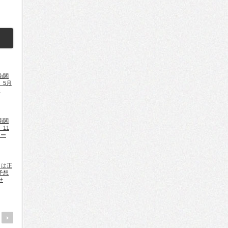
南関
 5月
ー
南関
11
ュー
）は正
予想
せ