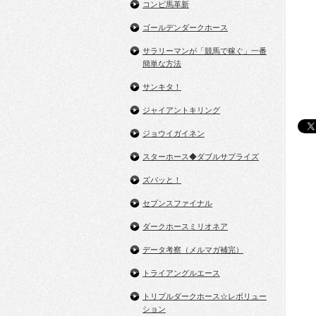
コンピ馬革新
ゴールデンダークホース
サラリーマンが「競馬で稼ぐ」一番
簡単な方法
サンキタ！
ジャイアントキリング
ジョウイガイネン
スターホース◆ダブルサプライズ
ズバッと！
セブンスファイナル
ダークホースミリオネア
データ考察（メルマガ補完）
トライアングルエース
トリプルダークホース☆レボリュー
ション