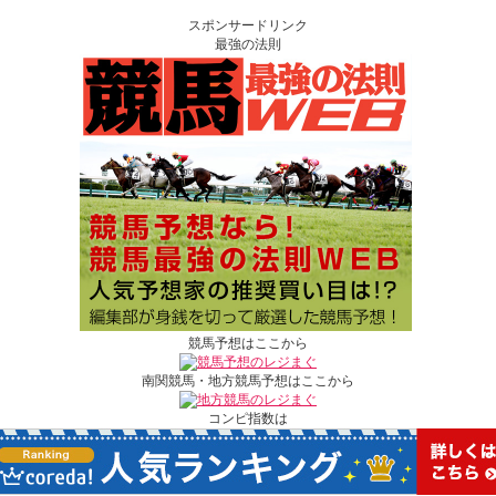
スポンサードリンク
最強の法則
競馬予想はここから
南関競馬・地方競馬予想はここから
コンピ指数は