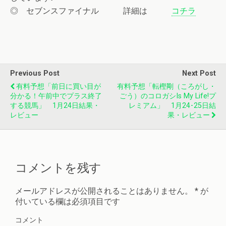
◎ セブンスファイナル 詳細は
コチラ
Previous Post
Next Post
有料予想「前日に買い目が
有料予想「転樫剛（ころがし・
分かる！午前中でプラス終了
ごう）のコロガシis My Life!プ
する競馬」 1月24日結果・
レミアム」 1月24･25日結
レビュー
果・レビュー
コメントを残す
メールアドレスが公開されることはありません。
*
が
付いている欄は必須項目です
コメント