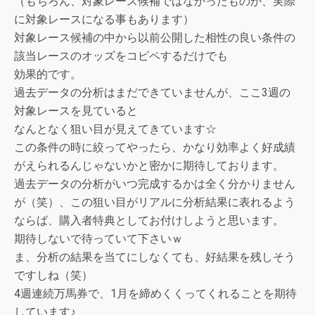
（もちろん、対象レース候補ではなかったものが、実際
に対象レースになる事もあります）
対象レース候補の中から以前公開した相性の良い条件の
該当レースのオッズをコピペするだけでも
効果的です。
過去データの分析はまだできていませんが、ここ3週の
対象レースを見ていると
なんとなく狙い目が見えてきています☆
この条件の時に絞ってやったら、かなり効率よく好成績
がえられるんじゃないかと密かに期待しております。
過去データの分析がいつ完成するかは全く分かりません
が（笑）、この狙い目がリアルに分析結果に表れるよう
ならば、購入者特典としてお付けしようと思います。
期待しないで待っていて下さいｗ
ま、分析の結果を当てにしなくても、好結果を残しそう
ですしね（笑）
4週連続万馬券で、1月を締めくくってくれることを期待
しています♪