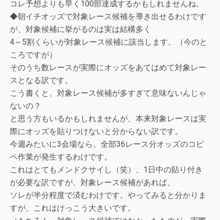
コレ予想よりも早く100部達成するかもしれませんね。
◆朝イチオッズで対象レース候補を導き出せるわけです
が、対象候補に挙がるのは実は結構多く
4～5割くらいが対象レース候補に該当します。（今のと
ころですが）
そのうち数レースが実際にオッズをあてはめて対象レー
スとなる訳です。
こう書くと、対象レース候補が多すぎて意味ないんじゃ
ないの？
と思う方もいるかもしれませんが、本来対象レースは実
際にオッズを貼りつけないと分からない訳です。
今週みたいに3会場なら、全部36レース分オッズのコピ
ペ作業が発生するわけです。
これはとてもメンドクサイし（笑）、1日中の貼り付き
が必要な訳ですが、対象レース候補があれば、
ソレが半分程度で済むわけです。やってみると分かりま
すが、これはけっこう大きいです。