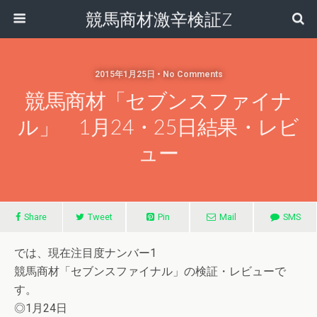
競馬商材激辛検証Z
2015年1月25日 • No Comments
競馬商材「セブンスファイナ
ル」 1月24・25日結果・レビ
ュー
Share
Tweet
Pin
Mail
SMS
では、現在注目度ナンバー1
競馬商材「セブンスファイナル」の検証・レビューで
す。
◎1月24日