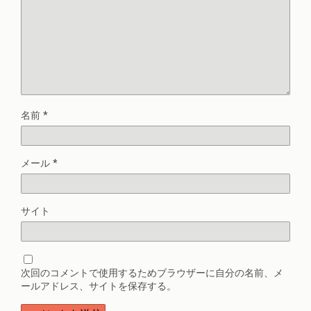
名前
*
メール
*
サイト
次回のコメントで使用するためブラウザーに自分の名前、メ
ールアドレス、サイトを保存する。