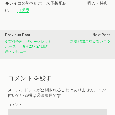
◆レイコの勝ち組ホース予想配信 → 購入・特典
は
コチラ
Previous Post
Next Post
有料予想「ザシークレット
新潟2歳S考察＆買い目
ホース」 8月23・24日結
果・レビュー
コメントを残す
メールアドレスが公開されることはありません。
*
が
付いている欄は必須項目です
コメント