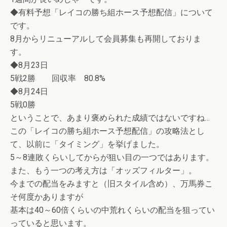
◆有料予想「レイコの勝ち組ホース予想配信」について
です。
8月からリニューアルして会員募集も再開しておりま
す。
◆8月23日
5戦2勝 回収率 80.8%
◆8月24日
5戦0勝
ということで、あまり褒められた成績ではないですね…
この「レイコの勝ち組ホース予想配信」の攻略法とし
て、以前に「タイミング」を挙げました。
5～8連敗くらいしてからが狙い目の一つではあります。
また、もう一つの考え方は「オッズフィルター」。
今までの配当をみますと（旧スタイル含め）、万馬券こ
そ何度かありますが
基本は40～60倍くらいの中荒れくらいの配当を狙ってい
っていると思います。