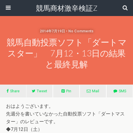
競馬商材激辛検証Z
2014年7月19日 • No Comments
競馬自動投票ソフト「ダートマ
スター」 7月12・13日の結果
と最終見解
Share
Tweet
Pin
Mail
SMS
おはようございます。
先週分を書いていなかった自動投票ソフト「ダートマス
ター」のレビューです。
◆7月12日（土）