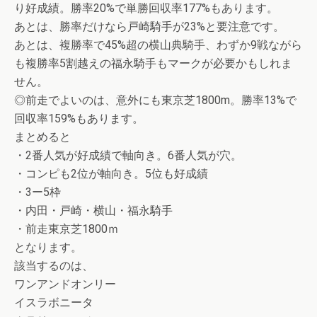
り好成績。勝率20%で単勝回収率177%もあります。
あとは、勝率だけなら戸崎騎手が23%と要注意です。
あとは、複勝率で45%超の横山典騎手、わずか9戦ながら
も複勝率5割越えの福永騎手もマークが必要かもしれま
せん。
◎前走でよいのは、意外にも東京芝1800m。勝率13%で
回収率159%もあります。
まとめると
・2番人気が好成績で軸向き。6番人気が穴。
・コンピも2位が軸向き。5位も好成績
・3ー5枠
・内田・戸崎・横山・福永騎手
・前走東京芝1800ｍ
となります。
該当するのは、
ワンアンドオンリー
イスラボニータ