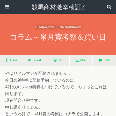
競馬商材激辛検証Z
2014年4月20日 • No Comments
コラム～皐月賞考察＆買い目
Share
Tweet
Pin
Mail
SMS
やはりメルマガが配信されません…
今日の9時半に配信予約しているのに…
4月のメルマガ特典もつけているので、ちょっとこれは
困ります。
現在問合せ中です。
申し訳ありません。
というわけで、皐月賞の考察はコチラで公開します。