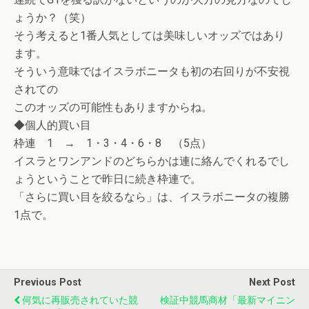
ょうか？（笑）
そう考えると1番人気としては美味しいオッズではあり
ます。
そういう意味ではイスラボニータも初の右回りが不安視
されての
このオッズの可能性もありますからね。
◆個人的買い目
枠連 1 → 1・3・4・6・8 （5点）
イスラとワンアンドのどちらかは連に絡んでくれるでし
ょうということで昨日に続き枠連で。
「さらに買い目を絞るなら」は、イスラボニータの複勝
1点で。
Previous Post
Next Post
何気に再販売されていた競
検証中競馬商材「最新マイニン