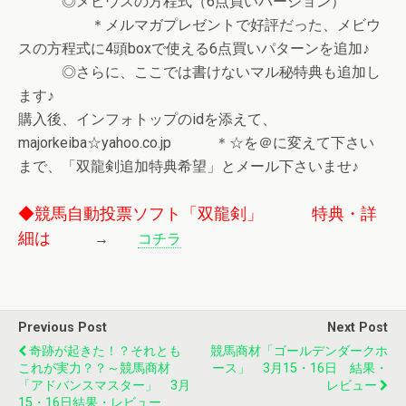
◎メビウスの方程式（6点買いバージョン）
＊メルマガプレゼントで好評だった、メビウ
スの方程式に4頭boxで使える6点買いパターンを追加♪
◎さらに、ここでは書けないマル秘特典も追加し
ます♪
購入後、インフォトップのidを添えて、
majorkeiba☆yahoo.co.jp ＊☆を＠に変えて下さい
まで、「双龍剣追加特典希望」とメール下さいませ♪
◆競馬自動投票ソフト「双龍剣」 特典・詳
細は
→
コチラ
Previous Post
Next Post
奇跡が起きた！？それとも
競馬商材「ゴールデンダークホ
これが実力？？～競馬商材
ース」 3月15・16日 結果・
「アドバンスマスター」 3月
レビュー
15・16日結果・レビュー