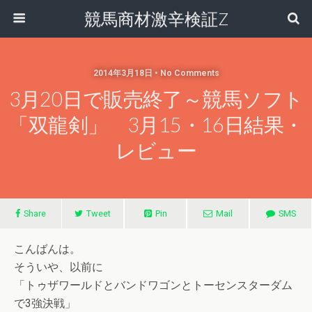
競馬商材激辛検証Z
2014年3月18日 • No Comments
3月20日で販売終了～競馬ソフト
「双龍剣」 3月15・16日結果・
レビュー
Share
Tweet
Pin
Mail
SMS
こんばんは。
そういや、以前に
「トゥザワールドとバンドワゴンとトーセンスターダム
で3強決戦」