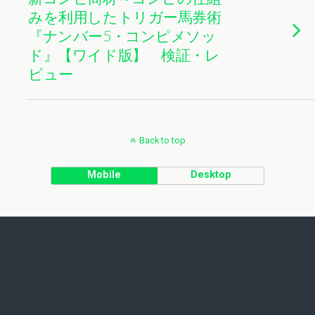
みを利用したトリガー馬券術
『ナンバー5・コンピメソッ
ド』【ワイド版】 検証・レ
ビュー
Back to top
Mobile
Desktop