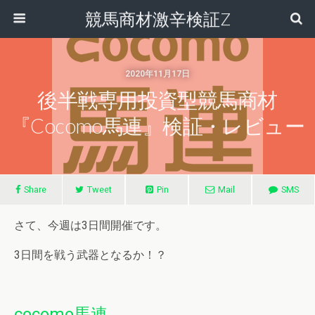
競馬商材激辛検証Z
2020年11月17日
後半戦専用投資型競馬商材
『cocomo馬連』検証・レビュー
Share
Tweet
Pin
Mail
SMS
さて、今週は3日間開催です。
3日間を戦う武器となるか！？
cocomo馬連