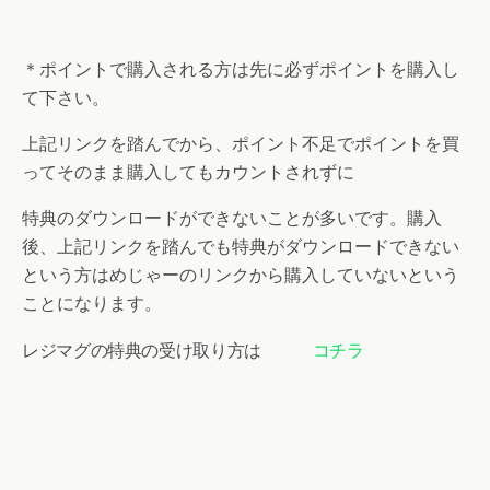
＊ポイントで購入される方は先に必ずポイントを購入し
て下さい。
上記リンクを踏んでから、ポイント不足でポイントを買
ってそのまま購入してもカウントされずに
特典のダウンロードができないことが多いです。購入
後、上記リンクを踏んでも特典がダウンロードできない
という方はめじゃーのリンクから購入していないという
ことになります。
レジマグの特典の受け取り方は
コチラ