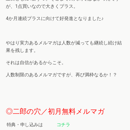
が、1点買いなので大きくプラス。
4か月連続プラスに向けて好発進となりました♪
やはり実力あるメルマガは人数が減っても継続し続け結
果を残します。
それは自信があるからこそ。
人数制限のあるメルマガですが、再び満枠なるか！？
◎二郎の穴／初月無料メルマガ
特典・申し込みは
コチラ