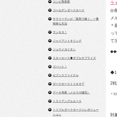
コンピ馬革新
ラ
◎
ゴールデンダークホース
メ
サラリーマンが「競馬で稼ぐ」一番
簡単な方法
＊
サンキタ！
っ
て
ジャイアントキリング
ジョウイガイネン
◆◆
スターホース◆ダブルサプライズ
ズバッと！
◆1
セブンスファイナル
2
ダークホースミリオネア
データ考察（メルマガ補完）
＊3
トライアングルエース
トリプルダークホース☆レボリュー
対
ション