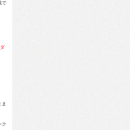
戦で
。
ダ
。
まま
ンク