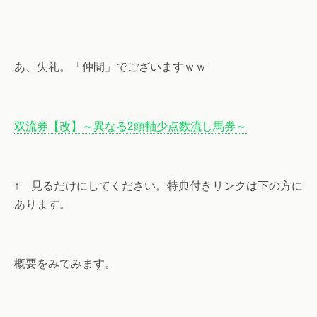
あ、失礼。「仲間」でございますｗｗ
双流券【改】～異なる2頭軸少点数流し馬券～
↑ 見るだけにしてください。特典付きリンクは下の方に
あります。
概要をみてみます。