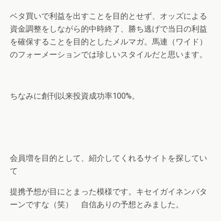
ベタ買いで利益を出すことを目的とせず、オッズによる
資金調整をしながら的中時終了、勝ち逃げで当日の利益
を確保することを目的としたメルマガ。馬連（ワイド）
のフォーメーションでは珍しいスタイルだと思います。
ちなみに創刊以来投資成功率100%。
会員増を目的として、紹介してくれるサイトを探してい
て
提携予想が目にとまった模様です。キセイガイネンパタ
ーンですな（笑） 自信ありの予想とみました。