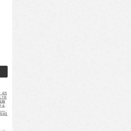
。4万
た7月
長期
チま
ム」
月3日