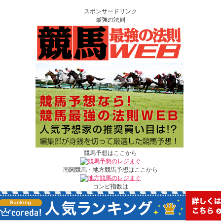
スポンサードリンク
最強の法則
競馬予想はここから
南関競馬・地方競馬予想はここから
コンピ指数は