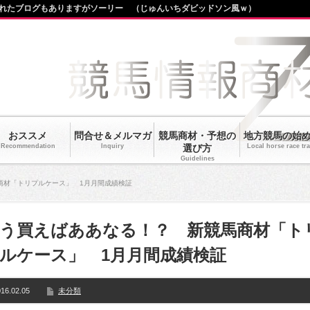
れたブログもありますがソーリー （じゅんいちダビッドソン風ｗ）
おススメ
問合せ＆メルマガ
競馬商材・予想の
地方競馬の始
Recommendation
Inquiry
選び方
Local horse race tr
Guidelines
商材「トリプルケース」 1月月間成績検証
う買えばああなる！？ 新競馬商材「ト
ルケース」 1月月間成績検証
16.02.05
未分類