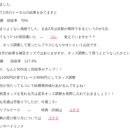
ました。
て1月のトータルの結果をみてますと
2勝 回収率 70%
まりよくない成績でした。まあ2月は反動が期待できるというのが1点。
してもう1つが前回書いた →
コレ
覚えていますか？？
、オッズ調整して買ったらプラスになりやすいというお話です。
1月の結果を確定オッズではありませすが、オッズ調整して買うとどうなったかと
2勝 回収率 117.3%
り、なんと50%近く回収率がアップ！！
点1000円計算で1レース3000円としてオッズ調整
当が当たってもコレで結構期待値があがるんですよね～
程度オッズを見れる方は是非オッズ調整を視野に入れておきましょう！！
も先週は空振りでしたが、今週こそ♪
トリプルケース → 特典・詳細は
コチラ
特典の受け取り方については
コチラ
ンサードリンク