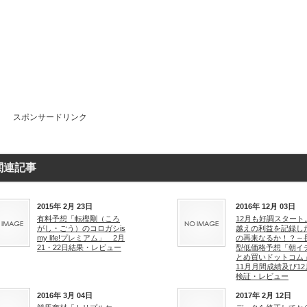
スポンサードリンク
関連記事
2015年 2月 23日
2016年 12月 03日
有料予想「転樫剛（ころ
12月も好調スタート
がし・ごう）のコロガシis
越えの利益を記録し
my life!プレミアム」 2月
の再来なるか！？～
21・22日結果・レビュー
型低価格予想「朝イ
とめ買いドットコ
11月月間成績及び12
検証・レビュー
2016年 3月 04日
2017年 2月 12日