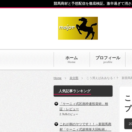
競馬商材と予想配信を徹底検証。激辛過ぎて消さ
ホーム
プロフィール
Home
profile
Home
未分類
こう買えばああなる！？ 新競馬
人気記事ランキング
こ
「ケーニィ式区画枠連投資術」検
プ
証・レビュー
2.7k件のビュー
20
これが例のヤツです！！～新競馬商
材「ケーニィ式超簡単大回転術」