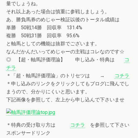
量でしょうね。
それ以上あった場合は慎重に参戦しましょう。
あ、勝負馬券のめじゃー検証以後のトータル成績は
単勝 50戦14勝 回収率 131.4%
複勝 50戦31勝 回収率 95.6%
と軸馬としての機能は抜群でございます。
なんだかんだいってめじゃーの主戦はコレなのです☆
◎ 【超・軸馬評価理論】 申し込み・特典は
コ
チラ
＊「超・軸馬評価理論」のトリセツは →
コチラ
＊申し込みのリンクをクリックしてもブログに飛んでし
まうので、分かりにくいと思います。
下記画像を参照して、左上から申し込んで下さいませ
＊特典の受け取り方は
コチラ
を参照して下さい
スポンサードリンク