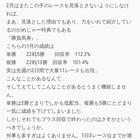
2月はまたこの手のレースを見落とさないようにしなけ
れば。
まあ、見落とした理由でもあり、力をいれて紹介してい
るのがめじゃー特典でもある
『勝負馬券』。
こちらの1月の成績は
単勝 22戦5勝 回収率 112.3%
複勝 22戦13勝 回収率 101.4%
実は先週の2日間で大量11レースも出現…
こんなことがあるなんて…
そしてえてしてこんなことがあるとうまく機能しませ
ん。
単勝は2勝どまりでしかも低配当、複勝も5勝にとどまり
一気に成績を下げてしまいました…
しかしそれでもプラス回収で終わったのはさすがという
べきでしょうか。
何事も多すぎはよくありません。1日3レース位までが適