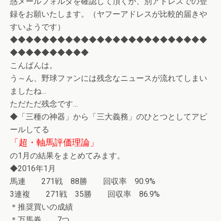
惑メールフォルダを確認して頂くか、別アドレスでの登
録をお願いたします。（ヤフーアドレスが比較的届きや
すいようです）
◆◆◆◆◆◆◆◆◆◆◆◆◆◆◆◆◆◆◆◆◆◆◆◆◆
◆◆◆◆◆◆◆◆◆◆
こんばんは。
う～ん、野球ファンには残念なニュースが流れてしまい
ましたね…
ただただ残念です…
◆「三種の神器」から「三大義務」のひとつとしてアピ
ールしてる
「超・軸馬評価理論」
の1月の結果をまとめてみます。
◆2016年1月
馬連 271戦 88勝 回収率 90.9%
3連複 271戦 35勝 回収率 86.9%
＊推奨買いの成績
＊万馬券 7つ