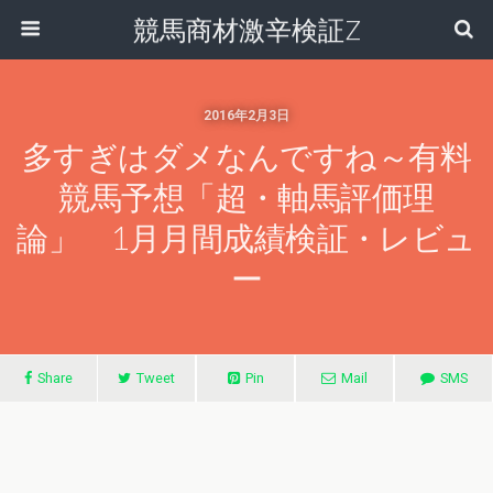
競馬商材激辛検証Z
2016年2月3日
多すぎはダメなんですね～有料
競馬予想「超・軸馬評価理
論」 1月月間成績検証・レビュ
ー
Share
Tweet
Pin
Mail
SMS