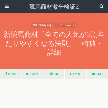
競馬商材激辛検証Z
2015年6月26日 • No Comments
新競馬商材「全ての人気が3割当
たりやすくなる法則」 特典・
詳細
Share
Tweet
Pin
Mail
SMS