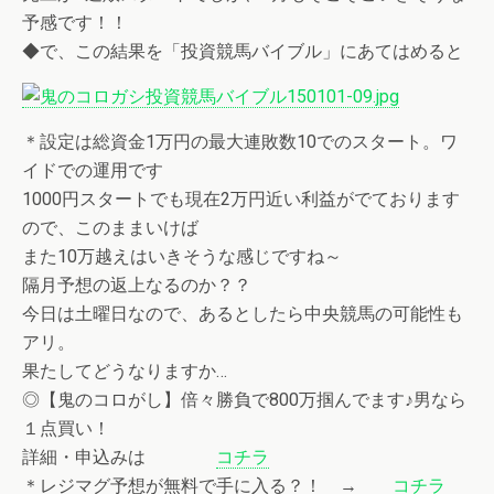
予感です！！
◆で、この結果を「投資競馬バイブル」にあてはめると
＊設定は総資金1万円の最大連敗数10でのスタート。ワ
イドでの運用です
1000円スタートでも現在2万円近い利益がでております
ので、このままいけば
また10万越えはいきそうな感じですね～
隔月予想の返上なるのか？？
今日は土曜日なので、あるとしたら中央競馬の可能性も
アリ。
果たしてどうなりますか…
◎【鬼のコロがし】倍々勝負で800万掴んでます♪男なら
１点買い！
詳細・申込みは
コチラ
＊レジマグ予想が無料で手に入る？！ →
コチラ