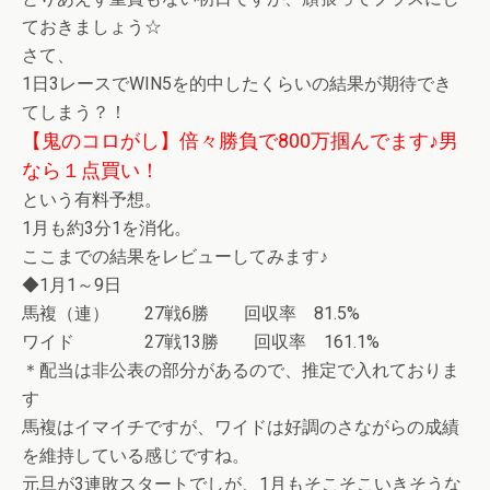
ておきましょう☆
さて、
1日3レースでWIN5を的中したくらいの結果が期待でき
てしまう？！
【鬼のコロがし】倍々勝負で800万掴んでます♪男
なら１点買い！
という有料予想。
1月も約3分1を消化。
ここまでの結果をレビューしてみます♪
◆1月1～9日
馬複（連） 27戦6勝 回収率 81.5%
ワイド 27戦13勝 回収率 161.1%
＊配当は非公表の部分があるので、推定で入れておりま
す
馬複はイマイチですが、ワイドは好調のさながらの成績
を維持している感じですね。
元旦が3連敗スタートでしが、1月もそこそこいきそうな