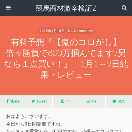
競馬商材激辛検証Z
2015年1月10日 • No Comments
有料予想『【鬼のコロがし】
倍々勝負で800万掴んでます♪男
なら１点買い！』 1月1～9日結
果・レビュー
Share
Tweet
Pin
Mail
SMS
おはようございます。
今日から3日間開催ですね。
とりあえず重賞もない初日ですが、頑張ってプラスにし