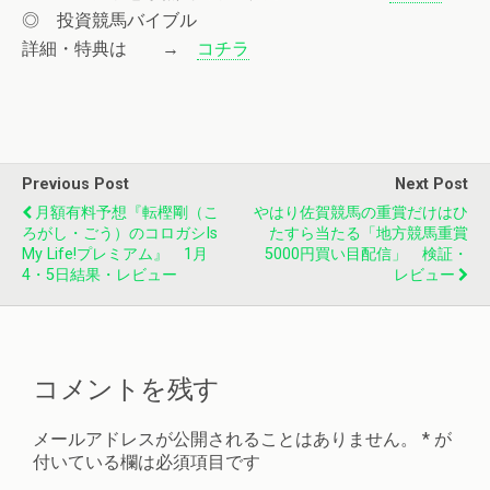
◎ 投資競馬バイブル
詳細・特典は →
コチラ
Previous Post
Next Post
月額有料予想『転樫剛（こ
やはり佐賀競馬の重賞だけはひ
ろがし・ごう）のコロガシis
たすら当たる「地方競馬重賞
My Life!プレミアム』 1月
5000円買い目配信」 検証・
4・5日結果・レビュー
レビュー
コメントを残す
メールアドレスが公開されることはありません。
*
が
付いている欄は必須項目です