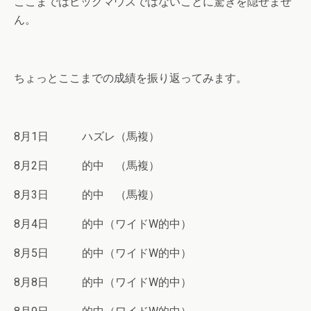
ここまではビッグマウスではないことに驚きを隠せませ
ん。
ちょっとここまでの成績を振り返ってみます。
8月1日 ハズレ（馬複）
8月2日 的中 （馬複）
8月3日 的中 （馬複）
8月4日 的中（ワイドW的中）
8月5日 的中（ワイドW的中）
8月8日 的中（ワイドW的中）