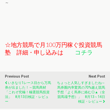
～
☆地方競馬で月100万円稼ぐ投資競馬
塾 詳細・申し込みは
コチラ
Previous Post
Next Post
いきなり1レース目から万馬
ちょっと人気しすぎましたね～
券が出ました！～競馬商材
馬券圏内率驚異の70%越え競馬
「これぞ究極！極選競馬投資
予想「よく馬券に絡む◎▲（全
法」 8月13日検証・レビュ
競馬場予想）」 8月13～14日
ー
検証・レビュー