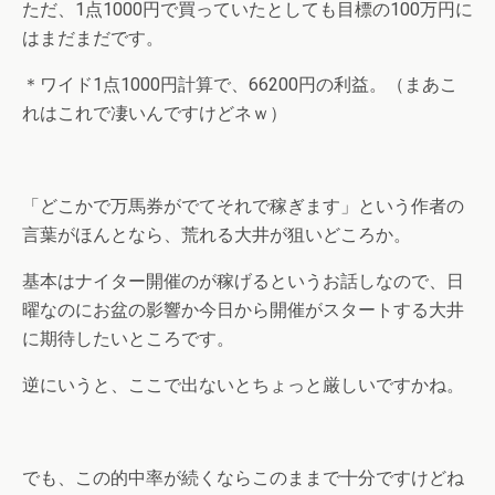
ただ、1点1000円で買っていたとしても目標の100万円に
はまだまだです。
＊ワイド1点1000円計算で、66200円の利益。（まあこ
れはこれで凄いんですけどネｗ）
「どこかで万馬券がでてそれで稼ぎます」という作者の
言葉がほんとなら、荒れる大井が狙いどころか。
基本はナイター開催のが稼げるというお話しなので、日
曜なのにお盆の影響か今日から開催がスタートする大井
に期待したいところです。
逆にいうと、ここで出ないとちょっと厳しいですかね。
でも、この的中率が続くならこのままで十分ですけどね